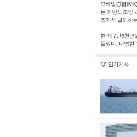
모바일경험(MX)
는 과반노조인 
조에서 탈퇴하는
한 때 7만6천명
들었다. 나병현
인기기사