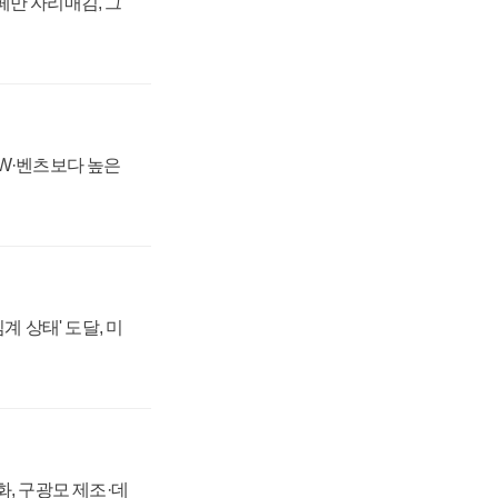
페만 자리매김, 그
MW·벤츠보다 높은
계 상태' 도달, 미
강화, 구광모 제조·데