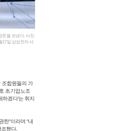
공문을 보냈다. 사진
월17일 삼성전자 서
장 조합원들의 가
승호 초기업노조
제하겠다'는 취지
권한"이라며 "내
강조했다.