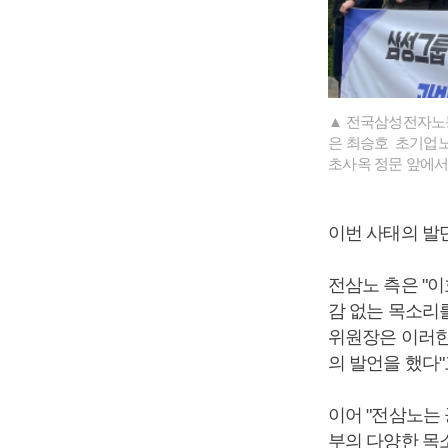
▲ 전국삼성전자노동
은 최승호 초기업노
초사옥 정문 앞에서
이번 사태의 발
전삼노 측은 "이
감 없는 목소리
위원장은 이러한
의 발언을 했다"
이어 "전삼노는
부의 다양한 목