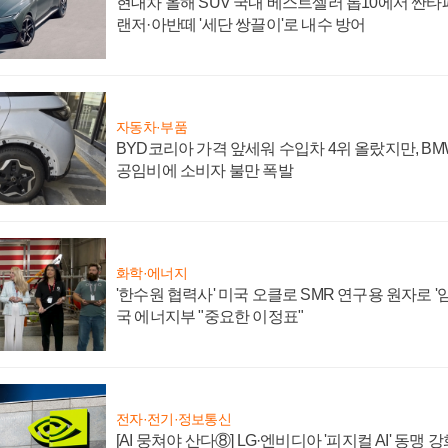
현대차 올해 SUV 국내 베스트셀러 톱10에서 싼타
랜저·아반떼 '세단 쌍끌이'로 내수 방어
자동차·부품
BYD코리아 가격 앞세워 수입차 4위 올랐지만, B
공임비에 소비자 불만 폭발
화학·에너지
'한수원 협력사' 미국 오클로 SMR 연구용 원자로 '임
국 에너지부 "중요한 이정표"
전자·전기·정보통신
[AI 뭉쳐야 산다⑧] LG·엔비디아 '피지컬 AI' 동맹 