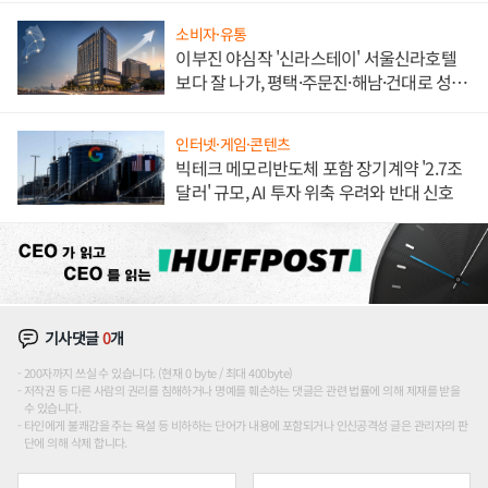
소비자·유통
이부진 야심작 '신라스테이' 서울신라호텔
보다 잘 나가, 평택·주문진·해남·건대로 성
장판 더 넓힌다
인터넷·게임·콘텐츠
빅테크 메모리반도체 포함 장기계약 '2.7조
달러' 규모, AI 투자 위축 우려와 반대 신호
기사댓글
0
개
200자까지 쓰실 수 있습니다. (현재 0 byte / 최대 400byte)
저작권 등 다른 사람의 권리를 침해하거나 명예를 훼손하는 댓글은 관련 법률에 의해 제재를 받을
수 있습니다.
타인에게 불쾌감을 주는 욕설 등 비하하는 단어가 내용에 포함되거나 인신공격성 글은 관리자의 판
단에 의해 삭제 합니다.