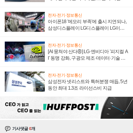
'세단 쌍끌이'로 내수 방어
전자·전기·정보통신
아이폰18 '메모리 부족'에 출시 지연되나,
삼성디스플레이 LG디스플레이 LG이노
텍 '탈애플' 수익 다각화 속도
전자·전기·정보통신
[AI 뭉쳐야 산다⑧] LG·엔비디아 '피지컬 A
I' 동맹 강화, 구광모 제조·데이터·기술 결
집해 종합 로보틱스 기업으로
전자·전기·정보통신
삼성전자 넷리스트와 특허분쟁 매듭, 5년
동안 최대 1.3조 라이선스비 지급
기사댓글
0
개