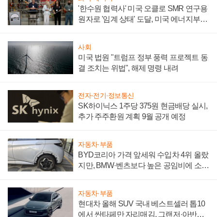
'한수원 협력사' 미국 오클로 SMR 연구용
원자로 '임계 상태' 도달, 미국 에너지부
"중요한 이정표"
사회
미국 법원 "트럼프 정부 풍력 프로젝트 동
결 조치는 위법", 해제 명령 내려
전자·전기·정보통신
SK하이닉스 1주당 375원 현금배당 실시,
추가 주주환원 계획 9월 공개 예정
자동차·부품
BYD코리아 가격 앞세워 수입차 4위 올랐
지만, BMW·벤츠보다 높은 공임비에 소비
자 불만 폭발
자동차·부품
현대차 올해 SUV 국내 베스트셀러 톱10
에서 싼타페만 자리매김, 그랜저·아반떼