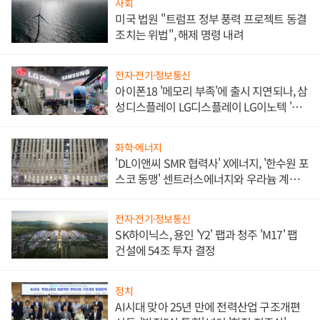
사회
미국 법원 "트럼프 정부 풍력 프로젝트 동결
조치는 위법", 해제 명령 내려
전자·전기·정보통신
아이폰18 '메모리 부족'에 출시 지연되나, 삼
성디스플레이 LG디스플레이 LG이노텍 '탈
애플' 수익 다각화 속도
화학·에너지
'DL이앤씨 SMR 협력사' X에너지, '한수원 포
스코 동맹' 센트러스에너지와 우라늄 계약
체결
전자·전기·정보통신
SK하이닉스, 용인 'Y2' 팹과 청주 'M17' 팹
건설에 54조 투자 결정
정치
AI시대 맞아 25년 만에 전력산업 구조개편