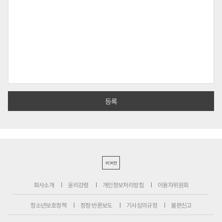
PC버전
회사소개
윤리강령
개인정보처리방침
이용자위원회
청소년보호정책
정정·반론보도
기사심의규정
불편신고