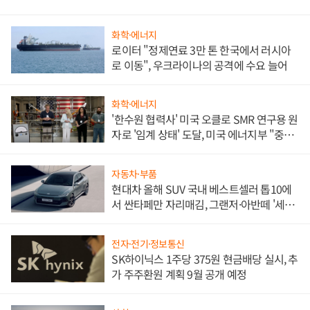
화학·에너지
로이터 "정제연료 3만 톤 한국에서 러시아
로 이동", 우크라이나의 공격에 수요 늘어
화학·에너지
'한수원 협력사' 미국 오클로 SMR 연구용 원
자로 '임계 상태' 도달, 미국 에너지부 "중요
한 이정표"
자동차·부품
현대차 올해 SUV 국내 베스트셀러 톱10에
서 싼타페만 자리매김, 그랜저·아반떼 '세단
쌍끌이'로 내수 방어
전자·전기·정보통신
SK하이닉스 1주당 375원 현금배당 실시, 추
가 주주환원 계획 9월 공개 예정