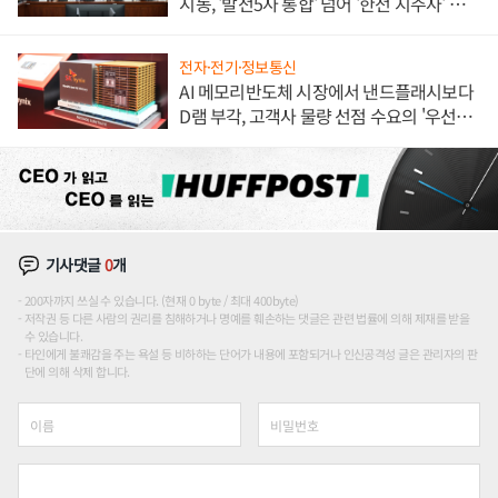
시동, '발전5사 통합' 넘어 '한전 지주사' 재편
론도
전자·전기·정보통신
AI 메모리반도체 시장에서 낸드플래시보다
D램 부각, 고객사 물량 선점 수요의 '우선순
위'
기사댓글
0
개
200자까지 쓰실 수 있습니다. (현재 0 byte / 최대 400byte)
저작권 등 다른 사람의 권리를 침해하거나 명예를 훼손하는 댓글은 관련 법률에 의해 제재를 받을
수 있습니다.
타인에게 불쾌감을 주는 욕설 등 비하하는 단어가 내용에 포함되거나 인신공격성 글은 관리자의 판
단에 의해 삭제 합니다.