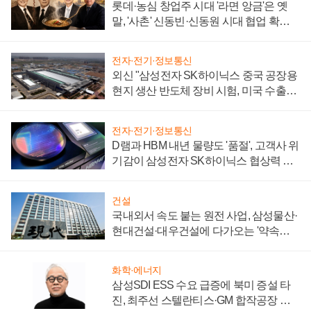
롯데·농심 창업주 시대 '라면 앙금'은 옛
말, '사촌' 신동빈·신동원 시대 협업 확대
일로
전자·전기·정보통신
외신 "삼성전자 SK하이닉스 중국 공장용
현지 생산 반도체 장비 시험, 미국 수출통
제 대비"
전자·전기·정보통신
D램과 HBM 내년 물량도 '품절', 고객사 위
기감이 삼성전자 SK하이닉스 협상력 더
키워
건설
국내외서 속도 붙는 원전 사업, 삼성물산·
현대건설·대우건설에 다가오는 '약속의
시간'
화학·에너지
삼성SDI ESS 수요 급증에 북미 증설 타
진, 최주선 스텔란티스·GM 합작공장 건