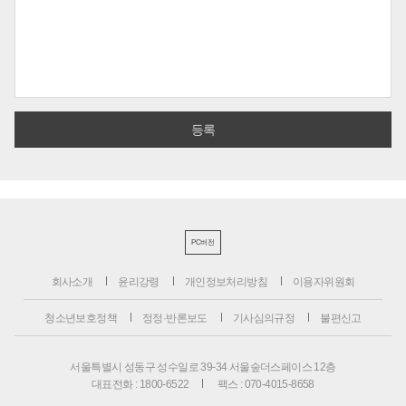
PC버전
회사소개
윤리강령
개인정보처리방침
이용자위원회
청소년보호정책
정정·반론보도
기사심의규정
불편신고
서울특별시 성동구 성수일로 39-34 서울숲더스페이스 12층
대표전화 : 1800-6522
팩스 : 070-4015-8658