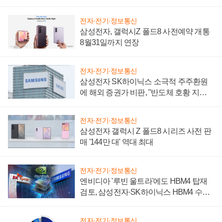
설 재추진하나
전자·전기·정보통신
삼성전자, 갤럭시Z 폴드8 사전예약 개통
8월31일까지 연장
전자·전기·정보통신
삼성전자 SK하이닉스 소극적 주주환원
에 해외 증권가 비판, "반도체 호황 지속
성 의문"
전자·전기·정보통신
삼성전자 갤럭시 Z 폴드8 시리즈 사전 판
매 '144만 대' 역대 최대
전자·전기·정보통신
엔비디아 '루빈 울트라'에도 HBM4 탑재
검토, 삼성전자·SK하이닉스 HBM4 수율
에 주도권 갈린다
전자·전기·정보통신