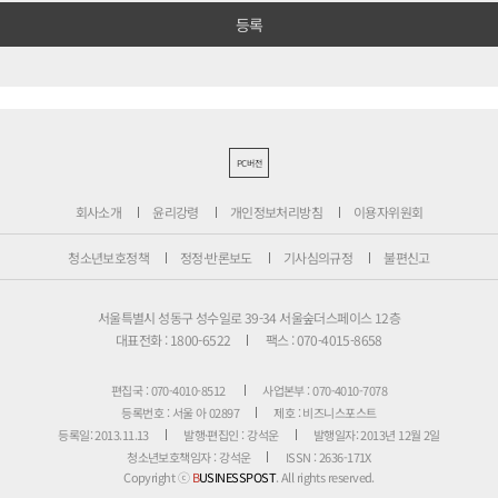
PC버전
회사소개
윤리강령
개인정보처리방침
이용자위원회
청소년보호정책
정정·반론보도
기사심의규정
불편신고
서울특별시 성동구 성수일로 39-34 서울숲더스페이스 12층
대표전화 : 1800-6522
팩스 : 070-4015-8658
편집국 : 070-4010-8512
사업본부 : 070-4010-7078
등록번호 : 서울 아 02897
제호 : 비즈니스포스트
등록일: 2013.11.13
발행·편집인 : 강석운
발행일자: 2013년 12월 2일
청소년보호책임자 : 강석운
ISSN : 2636-171X
Copyright ⓒ
B
USINESSPOST
. All rights reserved.