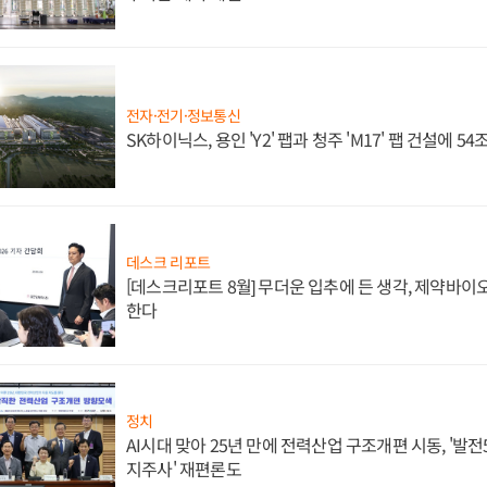
전자·전기·정보통신
SK하이닉스, 용인 'Y2' 팹과 청주 'M17' 팹 건설에 5
데스크 리포트
[데스크리포트 8월] 무더운 입추에 든 생각, 제약바이
한다
정치
AI시대 맞아 25년 만에 전력산업 구조개편 시동, '발전5
지주사' 재편론도