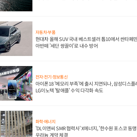
자동차·부품
현대차 올해 SUV 국내 베스트셀러 톱10에서 싼타페만
아반떼 '세단 쌍끌이'로 내수 방어
전자·전기·정보통신
아이폰18 '메모리 부족'에 출시 지연되나, 삼성디스
LG이노텍 '탈애플' 수익 다각화 속도
화학·에너지
'DL이앤씨 SMR 협력사' X에너지, '한수원 포스코 
우라늄 계약 체결