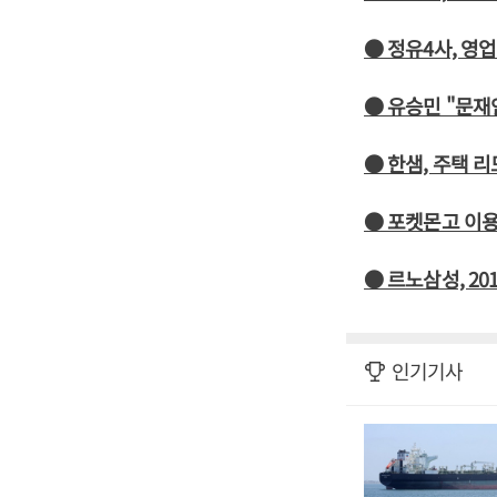
● 정유4사, 영
● 유승민 "문재
● 한샘, 주택 
● 포켓몬고 이용
● 르노삼성, 20
인기기사