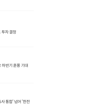
4조 투자 결정
오 하반기 훈풍 기대
사 통합' 넘어 '한전