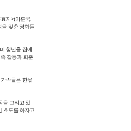
<효자>(이훈국,
점을 맞춘 영화들
비 청년을 집에
가족 갈등과 회춘
 가족들은 한몫
동을 그리고 있
한 효도를 하자고