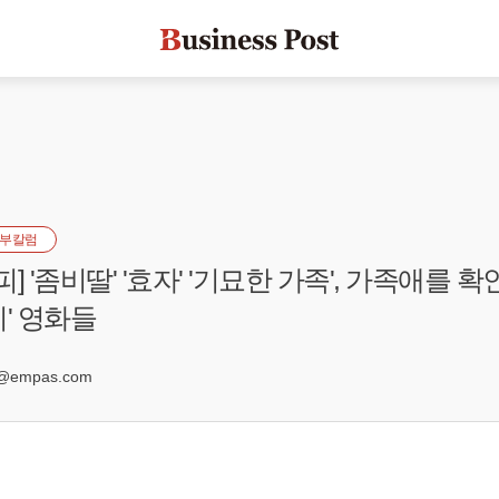
부칼럼
시피] '좀비딸' '효자' '기묘한 가족', 가족애를
'좀비' 영화들
0
@empas.com