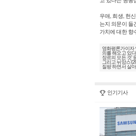
고 있다는 공통
우애, 희생, 
는지 의문이 들
가치에 대한 향
영화평론가이자 영
의를 해오고 있다.
장르의 모든 것' 등
그리고 뉘앙스'(
질팡 하면서 살
인기기사