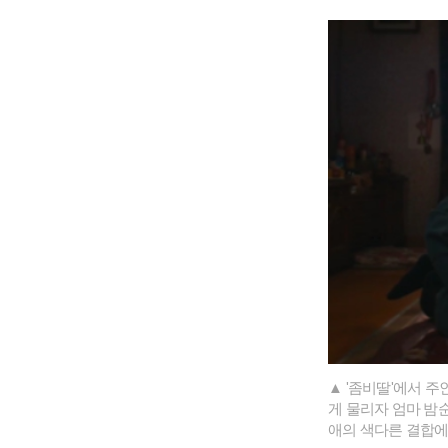
▲ '좀비딸'에서 
게 물리자 엄마 밤
애의 색다른 결합에