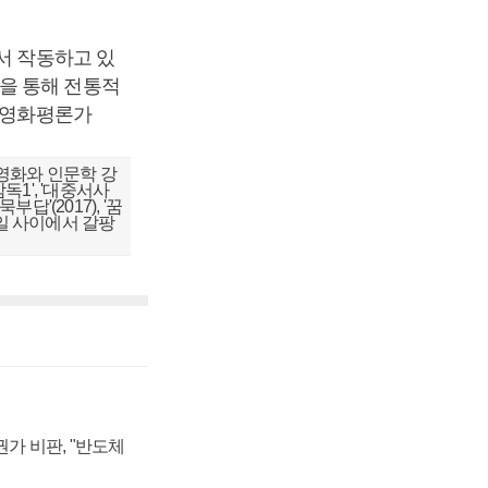
서 작동하고 있
을 통해 전통적
경 영화평론가
영화와 인문학 강
독1', '대중서사
답'(2017), '꿈
 일 사이에서 갈팡
가 비판, "반도체