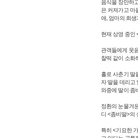
음식을 장만하고
은 커져가고 마
애, 엄마의 희생
현재 상영 중인 
관객들에게 웃음
찰떡 같이 소화
홀로 사춘기 딸
자 딸을 데리고
와중에 딸이 좀
정환의 눈물겨운
디 <좀비딸>의
특히 <기묘한 가