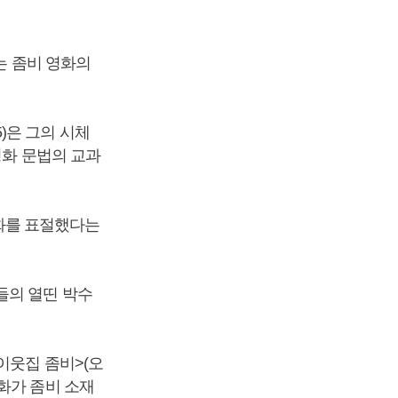
는 좀비 영화의
5)은 그의 시체
영화 문법의 교과
영화를 표절했다는
들의 열띤 박수
이웃집 좀비>(오
립영화가 좀비 소재