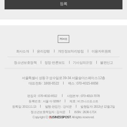
PC버전
회사소개
윤리강령
개인정보처리방침
이용자위원회
청소년보호정책
정정·반론보도
기사심의규정
불편신고
서울특별시 성동구 성수일로 39-34 서울숲더스페이스 12층
대표전화 : 1800-6522
팩스 : 070-4015-8658
편집국 : 070-4010-8512
사업본부 : 070-4010-7078
등록번호 : 서울 아 02897
제호 : 비즈니스포스트
등록일: 2013.11.13
발행·편집인 : 강석운
발행일자: 2013년 12월 2일
청소년보호책임자 : 강석운
ISSN : 2636-171X
Copyright ⓒ
B
USINESSPOST
. All rights reserved.