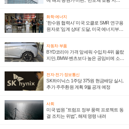
에 해외 증권가 비판, "반도체 호황 지속
성 의문"
화학·에너지
'한수원 협력사' 미국 오클로 SMR 연구용
원자로 '임계 상태' 도달, 미국 에너지부
"중요한 이정표"
자동차·부품
BYD코리아 가격 앞세워 수입차 4위 올랐
지만, BMW·벤츠보다 높은 공임비에 소비
자 불만 폭발
전자·전기·정보통신
SK하이닉스 1주당 375원 현금배당 실시,
추가 주주환원 계획 9월 공개 예정
사회
미국 법원 "트럼프 정부 풍력 프로젝트 동
결 조치는 위법", 해제 명령 내려