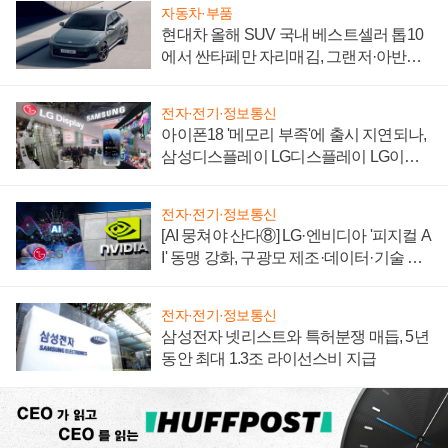
자동차·부품
현대차 올해 SUV 국내 베스트셀러 톱10
에서 싼타페만 자리매김, 그랜저·아반떼
'세단 쌍끌이'로 내수 방어
전자·전기·정보통신
아이폰18 '메모리 부족'에 출시 지연되나,
삼성디스플레이 LG디스플레이 LG이노
텍 '탈애플' 수익 다각화 속도
전자·전기·정보통신
[AI 뭉쳐야 산다⑧] LG·엔비디아 '피지컬 A
I' 동맹 강화, 구광모 제조·데이터·기술 결
집해 종합 로보틱스 기업으로
전자·전기·정보통신
삼성전자 넷리스트와 특허분쟁 매듭, 5년
동안 최대 1.3조 라이선스비 지급