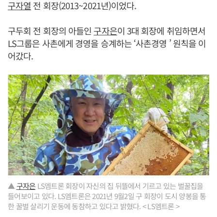
구자열
전 회장(2013~2021년)이었다.
구두회 전 회장의 아들인
구자은
이 3대 회장에 취임하면서
LS그룹은 사촌에게 경영을 승계하는 ‘사촌경영 ’ 원칙을 이
어갔다.
▲
구자은
LS엠트론 회장이 자신의 집 뒤뜰에서 기르고 있는 벌꿀집을
들어보이고 있다. LS엠트론은 2021년 9월2일 구 회장이 도시 양봉을 통
한 꿀벌 살리기 운동에 동참하고 있다고 밝혔다. < LS엠트론 >