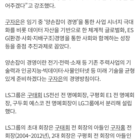
어주겠다”고 강조했다.
구자은
은 임기 중 ‘양손잡이 경영’을 통한 사업 시너지 극대
화를 비롯 데이터 자산을 기반으로 한 체계적 글로벌화, ES
G(환경·사회·지배구조)경영을 통한 사회와 함께하는 성장
등을 중점 추진과제로 꼽았다.
양손잡이 경영이란 전기·전력·소재 등 기존 주력사업의 기
술력과 인공지능·빅데이터·사물인터넷 등 미래 기술을 균형
있게 준비하겠다는
구자은
의 경영방침이다.
LS그룹은
구태회
LS전선 전 명예회장, 구평회 E1 전 명예회
장, 구두회 예스코 전 명예회장이 LG그룹에서 분리해 설립
했다.
LS그룹의 초대 회장은
구태회
전 회장의 아들인
구자홍
전
회장(2004~2012년), 2대 회장은 구평회 전 회장의 아들인