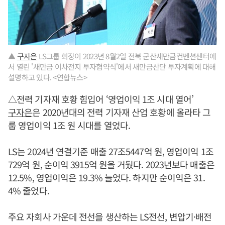
▲
구자은
LS그룹 회장이 2023년 8월2일 전북 군산새만금컨벤션센터에
서 열린 '새만금 이차전지 투자협약식'에서 새만금산단 투자계획에 대해
설명하고 있다. <연합뉴스>
△전력 기자재 호황 힘입어 ‘영업이익 1조 시대 열어’
구자은
은 2020년대의 전력 기자재 산업 호황에 올라타 그
룹 영업이익 1조 원 시대를 열었다.
LS는 2024년 연결기준 매출 27조5447억 원, 영업이익 1조
729억 원, 순이익 3915억 원을 거뒀다. 2023년보다 매출은
12.5%, 영업이익은 19.3% 늘었다. 하지만 순이익은 31.
4% 줄었다.
주요 자회사 가운데 전선을 생산하는 LS전선, 변압기·배전