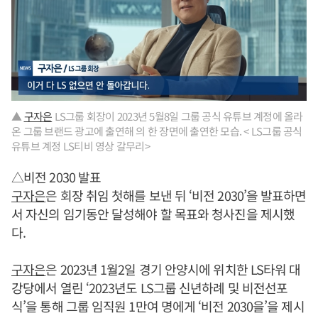
▲
구자은
LS그룹 회장이 2023년 5월8일 그룹 공식 유튜브 계정에 올라
온 그룹 브랜드 광고에 출연해 의 한 장면에 출연한 모습. < LS그룹 공식
유튜브 계정 LS티비 영상 갈무리>
△비전 2030 발표
구자은
은 회장 취임 첫해를 보낸 뒤 ‘비전 2030’을 발표하면
서 자신의 임기동안 달성해야 할 목표와 청사진을 제시했
다.
구자은
은 2023년 1월2일 경기 안양시에 위치한 LS타워 대
강당에서 열린 ‘2023년도 LS그룹 신년하례 및 비전선포
식’을 통해 그룹 임직원 1만여 명에게 ‘비전 2030을’을 제시