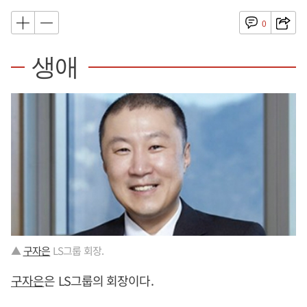
0
생애
▲
구자은
LS그룹 회장.
구자은
은 LS그룹의 회장이다.