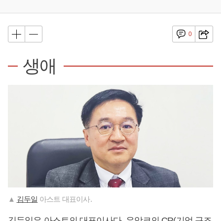
0
생애
▲
김두일
아스트 대표이사.
김두일
은 아스트의 대표이사다. 유암코의 CR(기업 구조