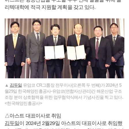
리텍대학에 적극 지원할 계획을 갖고 있다.
▲
김두일
유암코 CR그룹장 전무이사(오른쪽 두 번째)가 2024년 5
월29일 한국해양진흥공사-유암코(연합자산관리)간 해운산업 구조
조정 분야 상호협력을 위한 업무협약식에서 기념사진을 찍고 있다.
<한국해양진흥공사>
△아스트 대표이사로 취임
김두일
이 2024년 2월29일 아스트의 대표이사로 취임했