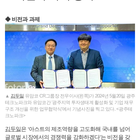
◆ 비전과 과제
▲
김두일
유암코 CR그룹장 전무이사(왼쪽)가 2024년 5월20일 광주
테크노파크와 유암코간 '광주지역 투자생태계 활성화 및 기업 재무
구조 개선을 위한 업무협약식'에서 기념사진을 찍고 있다. <광주테
크노파크>
김두일
은 ‘아스트의 제조역량을 고도화해 국내를 넘어
글로벌 시장에서의 경쟁력을 강화하겠다’는 비전을 갖