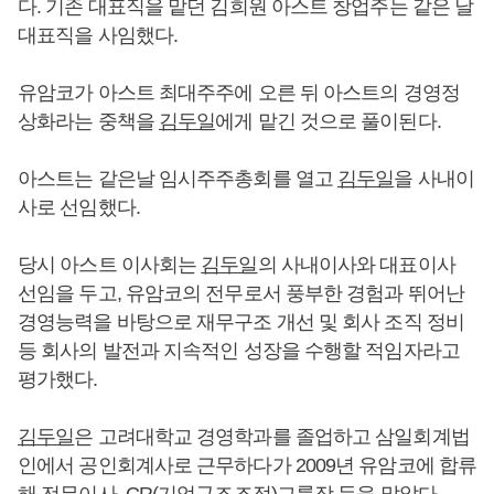
다. 기존 대표직을 맡던 김희원 아스트 창업주는 같은 날
대표직을 사임했다.
유암코가 아스트 최대주주에 오른 뒤 아스트의 경영정
상화라는 중책을
김두일
에게 맡긴 것으로 풀이된다.
아스트는 같은날 임시주주총회를 열고
김두일
을 사내이
사로 선임했다.
당시 아스트 이사회는
김두일
의 사내이사와 대표이사
선임을 두고, 유암코의 전무로서 풍부한 경험과 뛰어난
경영능력을 바탕으로 재무구조 개선 및 회사 조직 정비
등 회사의 발전과 지속적인 성장을 수행할 적임자라고
평가했다.
김두일
은 고려대학교 경영학과를 졸업하고 삼일회계법
인에서 공인회계사로 근무하다가 2009년 유암코에 합류
해 전무이사, CR(기업구조조정)그룹장 등을 맡았다.