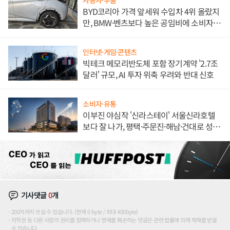
자동차·부품
BYD코리아 가격 앞세워 수입차 4위 올랐지
만, BMW·벤츠보다 높은 공임비에 소비자
불만 폭발
인터넷·게임·콘텐츠
빅테크 메모리반도체 포함 장기계약 '2.7조
달러' 규모, AI 투자 위축 우려와 반대 신호
소비자·유통
이부진 야심작 '신라스테이' 서울신라호텔
보다 잘 나가, 평택·주문진·해남·건대로 성
장판 더 넓힌다
기사댓글
0
개
200자까지 쓰실 수 있습니다. (현재 0 byte / 최대 400byte)
저작권 등 다른 사람의 권리를 침해하거나 명예를 훼손하는 댓글은 관련 법률에 의해 제재를 받을
수 있습니다.