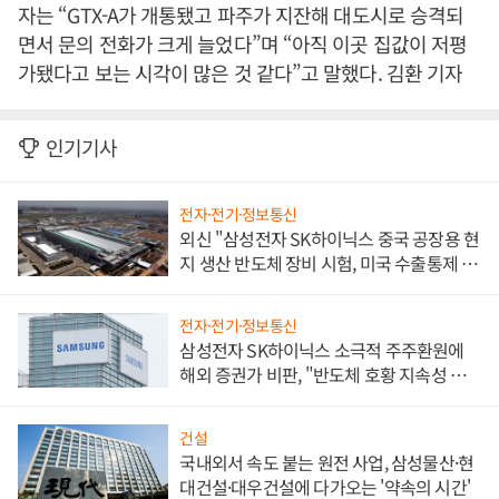
자는 “GTX-A가 개통됐고 파주가 지잔해 대도시로 승격되
면서 문의 전화가 크게 늘었다”며 “아직 이곳 집값이 저평
가됐다고 보는 시각이 많은 것 같다”고 말했다. 김환 기자
인기기사
전자·전기·정보통신
외신 "삼성전자 SK하이닉스 중국 공장용 현
지 생산 반도체 장비 시험, 미국 수출통제 대
비"
전자·전기·정보통신
삼성전자 SK하이닉스 소극적 주주환원에
해외 증권가 비판, "반도체 호황 지속성 의
문"
건설
국내외서 속도 붙는 원전 사업, 삼성물산·현
대건설·대우건설에 다가오는 '약속의 시간'