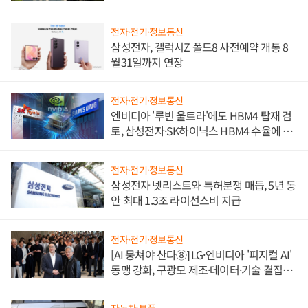
전자·전기·정보통신
삼성전자, 갤럭시Z 폴드8 사전예약 개통 8
월31일까지 연장
전자·전기·정보통신
엔비디아 '루빈 울트라'에도 HBM4 탑재 검
토, 삼성전자·SK하이닉스 HBM4 수율에 주
도권 갈린다
전자·전기·정보통신
삼성전자 넷리스트와 특허분쟁 매듭, 5년 동
안 최대 1.3조 라이선스비 지급
전자·전기·정보통신
[AI 뭉쳐야 산다⑧] LG·엔비디아 '피지컬 AI'
동맹 강화, 구광모 제조·데이터·기술 결집
해 종합 로보틱스 기업으로