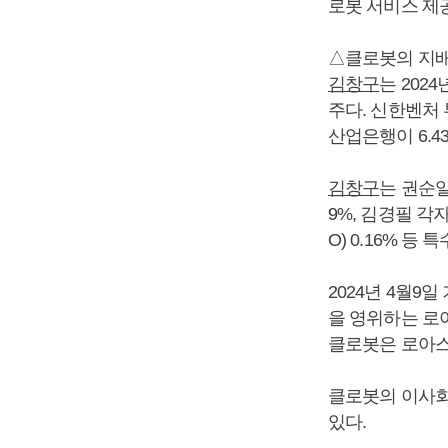
로봇 서비스 제
△클로봇의 지
김창구
는 2024
주다. 신한벤처 
산업은행이 6.4
김창구
는 권순일 
9%, 김경필 각자
O) 0.16% 
2024년 4월
을 영위하는 로
클로봇은 로아스 
클로봇의 이사회는
있다.