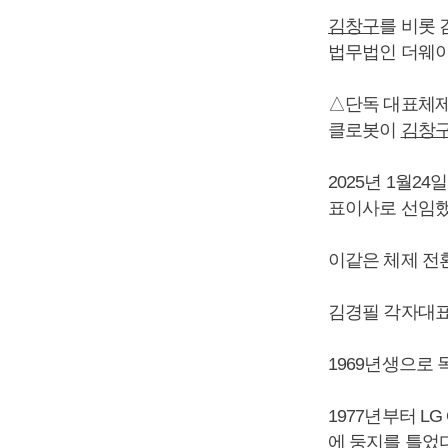
김창구
를 비롯 
법무법인 더웨이
△단독 대표체
클로봇이
김창
2025년 1월
표이사로 선임했
이같은 체제 전
김경필 각자대표이
1969년생으로
1977년부터 L
에 둥지를 틀었다