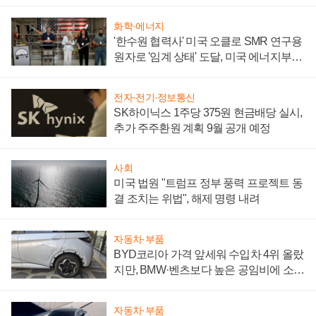
성 의문"
화학·에너지
'한수원 협력사' 미국 오클로 SMR 연구용
원자로 '임계 상태' 도달, 미국 에너지부
"중요한 이정표"
전자·전기·정보통신
SK하이닉스 1주당 375원 현금배당 실시,
추가 주주환원 계획 9월 공개 예정
사회
미국 법원 "트럼프 정부 풍력 프로젝트 동
결 조치는 위법", 해제 명령 내려
자동차·부품
BYD코리아 가격 앞세워 수입차 4위 올랐
지만, BMW·벤츠보다 높은 공임비에 소비
자 불만 폭발
자동차·부품