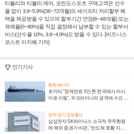
티볼리와 티볼리 에어, 코란도스포츠 구매고객은 선수
율 없이 3.9~5.9%(36~72개월)의 세이프티 저리할부 혜
택을 제공받을 수 있으며 할부기간 연장(6~48개월) 또는
유예율(0~80%)을 직접 결정해서 납부할 수 있는 할부서
비스(선수율 10%, 3.9~4.9%)도 받을 수 있다. [비즈니스
포스트 이지혜 기자]
인기기사
화학·에너지
로이터 "정제연료 3만 톤 한국에서 러시
아로 이동", 우크라이나의 공격에 수요 늘
어
전자·전기·정보통신
삼성전자 SK하이닉스 소극적 주주환원
에 해외 증권가 비판, "반도체 호황 지속