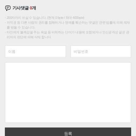
기사댓글
0
개
200자까지 쓰실 수 있습니다. (현재 0 byte / 최대 400byte)
저작권 등 다른 사람의 권리를 침해하거나 명예를 훼손하는 댓글은 관련 법률에 의해 제재
를 받을 수 있습니다.
타인에게 불쾌감을 주는 욕설 등 비하하는 단어가 내용에 포함되거나 인신공격성 글은 관
리자의 판단에 의해 삭제 합니다.