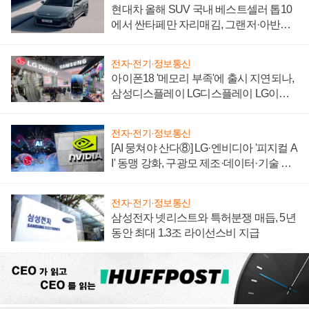
현대차 올해 SUV 국내 베스트셀러 톱10
에서 싼타페만 자리매김, 그랜저·아반떼
'세단 쌍끌이'로 내수 방어
전자·전기·정보통신
아이폰18 '메모리 부족'에 출시 지연되나,
삼성디스플레이 LG디스플레이 LG이노
텍 '탈애플' 수익 다각화 속도
전자·전기·정보통신
[AI 뭉쳐야 산다⑧] LG·엔비디아 '피지컬 A
I' 동맹 강화, 구광모 제조·데이터·기술 결
집해 종합 로보틱스 기업으로
전자·전기·정보통신
삼성전자 넷리스트와 특허분쟁 매듭, 5년
동안 최대 1.3조 라이선스비 지급