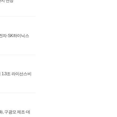
까지 연장
성전자·SK하이닉스
 1.3조 라이선스비
강화, 구광모 제조·데