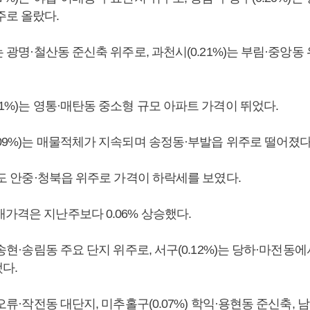
주로 올랐다.
)는 광명·철산동 준신축 위주로, 과천시(0.21%)는 부림·중앙
21%)는 영통·매탄동 중소형 규모 아파트 가격이 뛰었다.
.09%)는 매물적체가 지속되며 송정동·부발읍 위주로 떨어졌다
%)도 안중·청북읍 위주로 가격이 하락세를 보였다.
가격은 지난주보다 0.06% 상승했다.
는 송현·송림동 주요 단지 위주로, 서구(0.12%)는 당하·마전동
다.
 오류·작전동 대단지, 미추홀구(0.07%) 학익·용현동 준신축, 남동