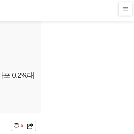
포 0.2%대
0