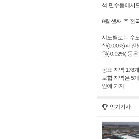
석·만수동에서도
9월 셋째 주 전
시도별로는 수도권
산(0.00%)과 전남
원(-0.02%) 등
공표 지역 178
보합 지역은 5개
인애 기자
인기기사