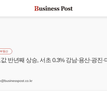
부동산
 반년째 상승, 서초 0.3% 강남·용산·광진·마
9
businesspost.co.kr