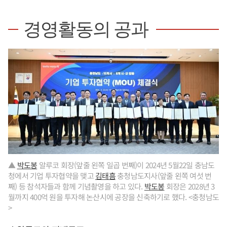
경영활동의 공과
▲
박도봉
알루코 회장(앞줄 왼쪽 일곱 번째)이 2024년 5월22일 충남도
청에서 기업 투자협약을 맺고
김태흠
충청남도지사(앞줄 왼쪽 여섯 번
째) 등 참석자들과 함께 기념촬영을 하고 있다.
박도봉
회장은 2028년 3
월까지 400억 원을 투자해 논산시에 공장을 신축하기로 했다. <충청남도
>