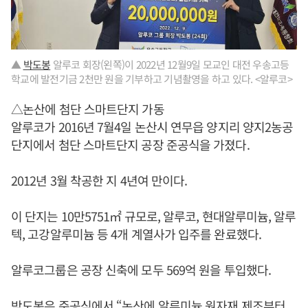
▲
박도봉
알루코 회장(왼쪽)이 2022년 12월9일 모교인 대전 우송고등
학교에 발전기금 2천만 원을 기부하고 기념촬영을 하고 있다. <알루코>
△논산에 첨단 스마트단지 가동
알루코가 2016년 7월4일 논산시 연무읍 양지리 양지2농공
단지에서 첨단 스마트단지 공장 준공식을 가졌다.
2012년 3월 착공한 지 4년여 만이다.
이 단지는 10만5751㎡ 규모로, 알루코, 현대알루미늄, 알루
텍, 고강알루미늄 등 4개 계열사가 입주를 완료했다.
알루코그룹은 공장 신축에 모두 569억 원을 투입했다.
박도봉
은 준공식에서 “논산에 알루미늄 원자재 제조부터