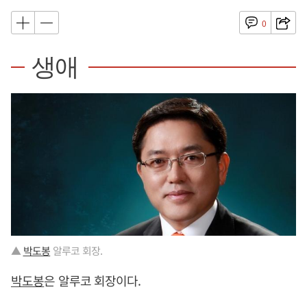
0
생애
▲
박도봉
알루코 회장.
박도봉
은 알루코 회장이다.