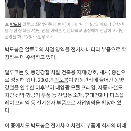
▲
박도봉
알루코 회장(왼쪽 네 번째)이 2017년 11월7일 베트남 유학생
을 위한 장학금 2천만 원을 이덕훈 한남대학교 총장에게 전달하고 기념
촬영을 하고 있다. <알루코>
박도봉
은 알루코의 사업 영역을 전기차 배터리 부품으로 확
장하는 데 주력하고 있다.
알루코는 옛 동양강철 시절 건축용 자재(창호, 섀시) 중심으
로 성장해 왔다. 2002년
박도봉
이 법정관리에 들어간 동양
강철을 인수한 이후부터 태양광 모듈 프레임, 자동차·철도
차량·선박·항공기 부품 등 산업용 소재, 휴대전화나 디스플
레이 프레임 등 전기전자 부품으로 사업영역을 확장해 왔
다.
이 중에서도
박도봉
은 전기차 이차전지 부품에 회사의 미래