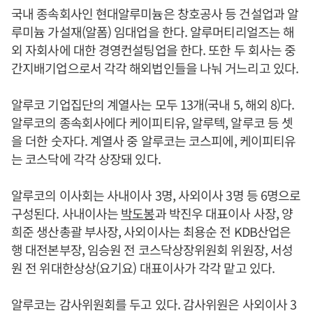
국내 종속회사인 현대알루미늄은 창호공사 등 건설업과 알
루미늄 가설재(알폼) 임대업을 한다. 알루머티리얼즈는 해
외 자회사에 대한 경영컨설팅업을 한다. 또한 두 회사는 중
간지배기업으로서 각각 해외법인들을 나눠 거느리고 있다.
알루코 기업집단의 계열사는 모두 13개(국내 5, 해외 8)다.
알루코의 종속회사에다 케이피티유, 알루텍, 알루코 등 셋
을 더한 숫자다. 계열사 중 알루코는 코스피에, 케이피티유
는 코스닥에 각각 상장돼 있다.
알루코의 이사회는 사내이사 3명, 사외이사 3명 등 6명으로
구성된다. 사내이사는
박도봉
과 박진우 대표이사 사장, 양
희준 생산총괄 부사장, 사외이사는 최용순 전 KDB산업은
행 대전본부장, 임승원 전 코스닥상장위원회 위원장, 서성
원 전 위대한상상(요기요) 대표이사가 각각 맡고 있다.
알루코는 감사위원회를 두고 있다. 감사위원은 사외이사 3