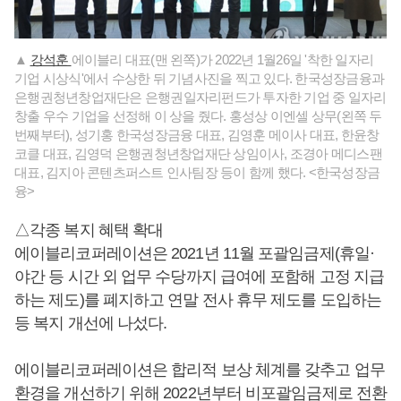
▲
강석훈
에이블리 대표(맨 왼쪽)가 2022년 1월26일 '착한 일자리
기업 시상식'에서 수상한 뒤 기념사진을 찍고 있다. 한국성장금융과
은행권청년창업재단은 은행권일자리펀드가 투자한 기업 중 일자리
창출 우수 기업을 선정해 이 상을 줬다. 홍성상 이엔셀 상무(왼쪽 두
번째부터), 성기홍 한국성장금융 대표, 김영훈 메이사 대표, 한윤창
코클 대표, 김영덕 은행권청년창업재단 상임이사, 조경아 메디스팬
대표, 김지아 콘텐츠퍼스트 인사팀장 등이 함께 했다. <한국성장금
융>
△각종 복지 혜택 확대
에이블리코퍼레이션은 2021년 11월 포괄임금제(휴일·
야간 등 시간 외 업무 수당까지 급여에 포함해 고정 지급
하는 제도)를 폐지하고 연말 전사 휴무 제도를 도입하는
등 복지 개선에 나섰다.
에이블리코퍼레이션은 합리적 보상 체계를 갖추고 업무
환경을 개선하기 위해 2022년부터 비포괄임금제로 전환