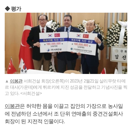
◆ 평가
▲
이봉관
서희건설 회장(오른쪽)이 2023년 2월21일 살리무랏 타메
르 대사(가운데)에게 튀르키예 지진 성금을 전달하고 기념사진을 찍
고 있다. <서희건설>
이봉관
은 허약한 몸을 이끌고 집안의 가장으로 농사일
에 전념하던 소년에서 조 단위 연매출의 중견건설회사
회장이 된 지전적 인물이다.