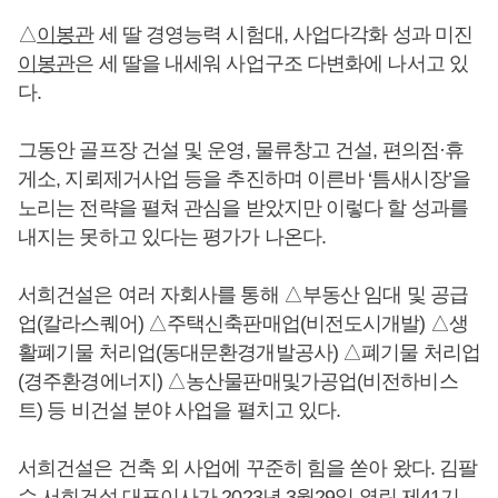
△
이봉관
세 딸 경영능력 시험대, 사업다각화 성과 미진
이봉관
은 세 딸을 내세워 사업구조 다변화에 나서고 있
다.
그동안 골프장 건설 및 운영, 물류창고 건설, 편의점·휴
게소, 지뢰제거사업 등을 추진하며 이른바 ‘틈새시장’을
노리는 전략을 펼쳐 관심을 받았지만 이렇다 할 성과를
내지는 못하고 있다는 평가가 나온다.
서희건설은 여러 자회사를 통해 △부동산 임대 및 공급
업(칼라스퀘어) △주택신축판매업(비전도시개발) △생
활폐기물 처리업(동대문환경개발공사) △폐기물 처리업
(경주환경에너지) △농산물판매및가공업(비전하비스
트) 등 비건설 분야 사업을 펼치고 있다.
서희건설은 건축 외 사업에 꾸준히 힘을 쏟아 왔다. 김팔
수 서희건설 대표이사가 2023년 3월29일 열린 제41기