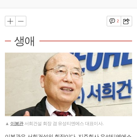
2
생애
▲
이봉관
서희건설 회장 겸 유성티엔에스 대표이사.
이봉관
은 서희건설의 회장이다. 지주회사 유성티엔에스