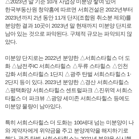
△2023년 말 기준 10개 사업장 미분양 쌓여 있어
한국부동산원 청약홈에 따르면 서희건설은 2022년부터
2023년까지 2년 동안 11개 단지(조합원 취소분 제외)를
분양한 결과 10곳이 2023년 말 현재까지 미분양 단지로
남아 있는 것으로 파악된다. 구체적 규모는 파악되지 않
았다.
미분양 단지로는 2022년 분양한 △서희스타힐스 더 도
화 △남전주IC 서희스타힐스 △두류 스타힐스 △인천
강화 서희스타힐스 1단지 △광주 탄벌 서희스타힐스 1·
2단지 등이 있다. 2023년 분양한 △경산 서희스타힐스
△평택화양 서희스타힐스 센트럴파크 △진위역 서희스
타힐스 더 파크뷰 △광양 세미존 서희스타힐스 등에도
미분양 물량이 남아있다.
특히 서희스타힐스 더 도화는 100세대 넘는 미분양이 나
와 계약자에게 위약금을 주고 분양계약을 해지하기로
했다. 광주 탄벌 서희스타힐스는 2021년 분양을 실시했