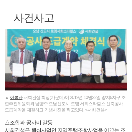
사건사고
▲
이봉관
서희건설 회장(가운데)이 2019년 10월22일 양지5지구 조
합추진위원회와 남양주 오남신도시 로뎀 서희스타힐스 신축공사
도급계약을 체결하고 기념사진을 찍고있다. <서희건설>
△조합과 공사비 갈등
서희건설은 핵심사업인 지역주택조합사업을 이끄는 조