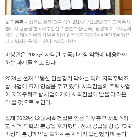
▲
이봉관
서희건설 회장(오른쪽)이 2017년 7월26일 경기도 여주시
청에서 김동섭 한국서부발전 기술본부장(왼쪽), 원경희 여주시장과
함께 ‘신재생에너지 개발을 위한 업무협력 양해각서(MOU)’를 맺은
뒤 기념사진을 찍고 있다. <서희건설>
이봉관
은 2022년 시작된 부동산시장 악화에 대응해야
하는 과제를 안고 있다.
2024년 현재 부동산 건설경기 악화는 특히 지역주택조
합 사업에 크게 영향을 주고 있다. 서희건설의 주력사업
이 지역주택조합 사업이기에 서희건설이 받을 타격은
더 클 것으로 보인다.
실제 2022년 12월 서희건설은 인천 미추홀구 서희스타
힐스 더 도화의 분양을 포기했다. 전체 공급물량 중 70%
이상이 분양계약을 포기하는 사태가 발생했기 때문이