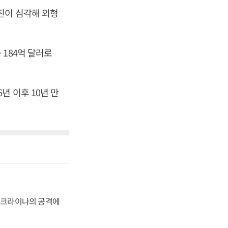
진이 심각해 외형
184억 달러로
년 이후 10년 만
 우크라이나의 공격에