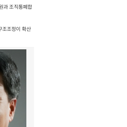
감원과 조직통폐합
구조조정이 확산