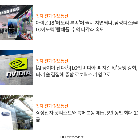
전자·전기·정보통신
아이폰18 '메모리 부족'에 출시 지연되나, 삼성디스
LG이노텍 '탈애플' 수익 다각화 속도
전자·전기·정보통신
[AI 뭉쳐야 산다⑧] LG·엔비디아 '피지컬 AI' 동맹 강
터·기술 결집해 종합 로보틱스 기업으로
전자·전기·정보통신
삼성전자 넷리스트와 특허분쟁 매듭, 5년 동안 최대 1
급