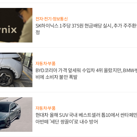
전자·전기·정보통신
SK하이닉스 1주당 375원 현금배당 실시, 추가 주주환
정
자동차·부품
BYD코리아 가격 앞세워 수입차 4위 올랐지만, BMW
비에 소비자 불만 폭발
자동차·부품
현대차 올해 SUV 국내 베스트셀러 톱10에서 싼타페만
아반떼 '세단 쌍끌이'로 내수 방어