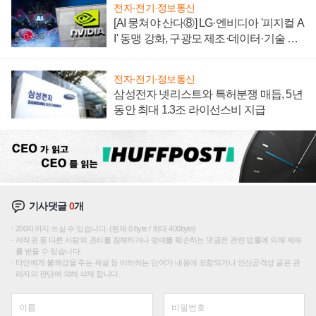
전자·전기·정보통신
[AI 뭉쳐야 산다⑧] LG·엔비디아 '피지컬 A
I' 동맹 강화, 구광모 제조·데이터·기술 결
집해 종합 로보틱스 기업으로
전자·전기·정보통신
삼성전자 넷리스트와 특허분쟁 매듭, 5년
동안 최대 1.3조 라이선스비 지급
기사댓글
0
개
200자까지 쓰실 수 있습니다. (현재 0 byte / 최대 400byte)
저작권 등 다른 사람의 권리를 침해하거나 명예를 훼손하는 댓글은 관련 법률에 의해 제재
를 받을 수 있습니다.
타인에게 불쾌감을 주는 욕설 등 비하하는 단어가 내용에 포함되거나 인신공격성 글은 관
리자의 판단에 의해 삭제 합니다.