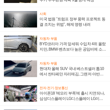
사회
미국 법원 "트럼프 정부 풍력 프로젝트 동
결 조치는 위법", 해제 명령 내려
자동차·부품
BYD코리아 가격 앞세워 수입차 4위 올랐
지만, BMW·벤츠보다 높은 공임비에 소비
자 불만 폭발
자동차·부품
현대차 올해 SUV 국내 베스트셀러 톱10
에서 싼타페만 자리매김, 그랜저·아반떼
'세단 쌍끌이'로 내수 방어
전자·전기·정보통신
아이폰18 '메모리 부족'에 출시 지연되나,
삼성디스플레이 LG디스플레이 LG이노
텍 '탈애플' 수익 다각화 속도