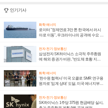
인기기사
화학·에너지
로이터 "정제연료 3만 톤 한국에서 러시
아로 이동", 우크라이나의 공격에 수요 늘
어
전자·전기·정보통신
삼성전자 SK하이닉스 소극적 주주환원
에 해외 증권가 비판, "반도체 호황 지속
성 의문"
화학·에너지
'한수원 협력사' 미국 오클로 SMR 연구용
원자로 '임계 상태' 도달, 미국 에너지부
"중요한 이정표"
전자·전기·정보통신
SK하이닉스 1주당 375원 현금배당 실시,
추가 주주환원 계획 9월 공개 예정