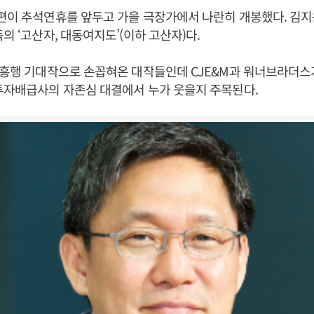
편이 추석연휴를 앞두고 가을 극장가에서 나란히 개봉했다. 김지운
의 ‘고산자, 대동여지도’(이하 고산자)다.
 흥행 기대작으로 손꼽혀온 대작들인데 CJE&M과 워너브라더스
투자배급사의 자존심 대결에서 누가 웃을지 주목된다.