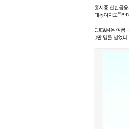
홍세종 신한금융투
대동여지도’”라며
CJE&M은 여름
0만 명을 넘었다