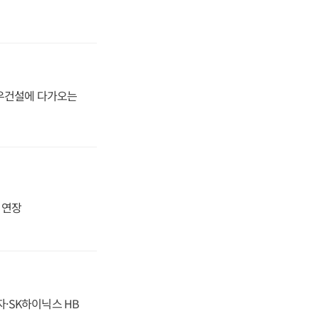
대우건설에 다가오는
지 연장
자·SK하이닉스 HB