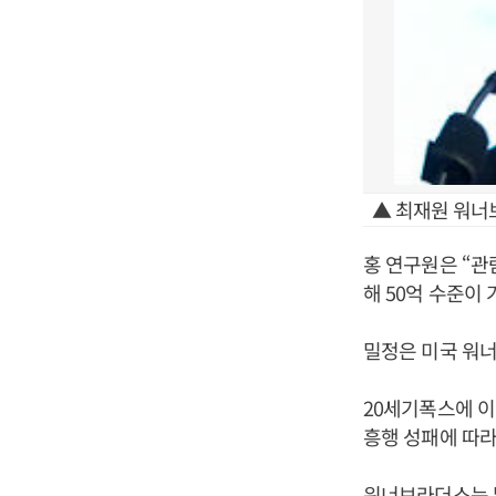
▲ 최재원 워너
홍 연구원은 “관
해 50억 수준이
밀정은 미국 워
20세기폭스에 
흥행 성패에 따라
워너브라더스는 밀