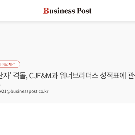
바이오·제약
고산자' 격돌, CJE&M과 워너브라더스 성적표에 
9
21@businesspost.co.kr