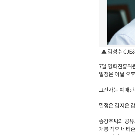
▲ 김성수 CJE&
7일 영화진흥위
밀정은 이날 오후
고산자는 예매관객
밀정은 김지운 감
송강호씨와 공유
개봉 직후 네티즌