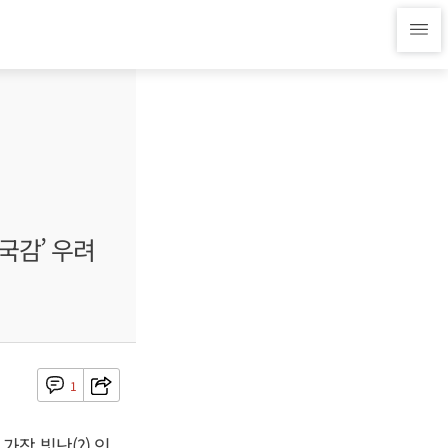
국감’ 우려
1
장 빛난(?) 인