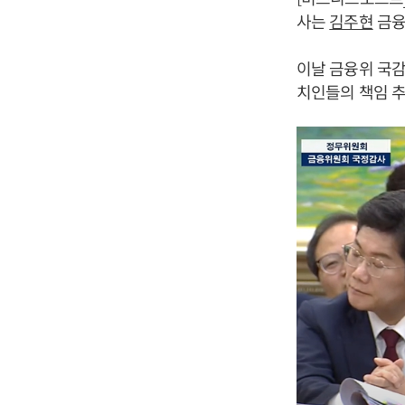
사는
김주현
금융
이날 금융위 국감
치인들의 책임 