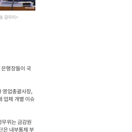
송 갈무리>
 은행장들이 국
아 영업총괄사장,
 업체 개별 이슈
 정무위는 금감원
단은 내부통제 부