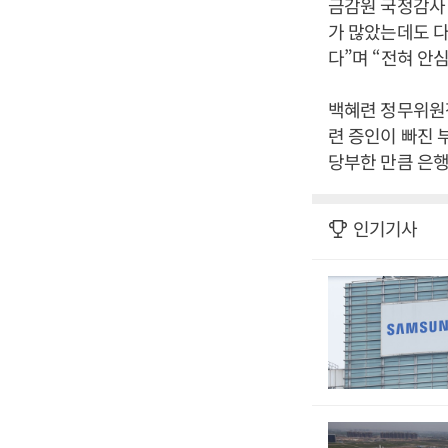
금감원 국정감사 
가 많았는데도 다
다”며 “전혀 안
백혜련 정무위원장
련 증인이 빠진 
당부한 만큼 은행
인기기사