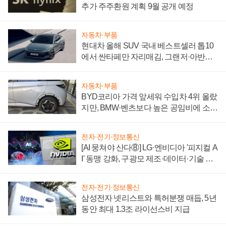
추가 주주환원 계획 9월 공개 예정
자동차·부품
현대차 올해 SUV 국내 베스트셀러 톱10
에서 싼타페만 자리매김, 그랜저·아반떼
'세단 쌍끌이'로 내수 방어
자동차·부품
BYD코리아 가격 앞세워 수입차 4위 올랐
지만, BMW·벤츠보다 높은 공임비에 소비
자 불만 폭발
전자·전기·정보통신
[AI 뭉쳐야 산다⑧] LG·엔비디아 '피지컬 A
I' 동맹 강화, 구광모 제조·데이터·기술 결
집해 종합 로보틱스 기업으로
전자·전기·정보통신
삼성전자 넷리스트와 특허분쟁 매듭, 5년
동안 최대 1.3조 라이선스비 지급