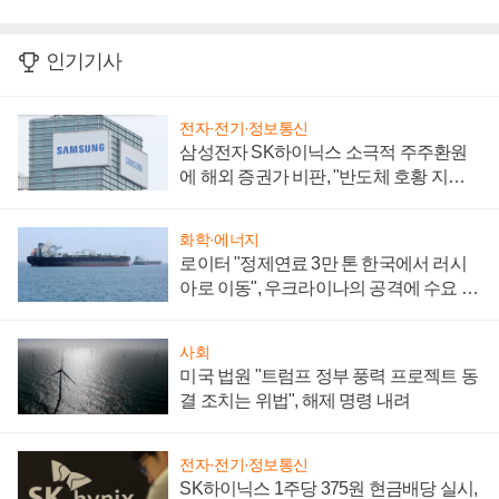
인기기사
전자·전기·정보통신
삼성전자 SK하이닉스 소극적 주주환원
에 해외 증권가 비판, "반도체 호황 지속
성 의문"
화학·에너지
로이터 "정제연료 3만 톤 한국에서 러시
아로 이동", 우크라이나의 공격에 수요 늘
어
사회
미국 법원 "트럼프 정부 풍력 프로젝트 동
결 조치는 위법", 해제 명령 내려
전자·전기·정보통신
SK하이닉스 1주당 375원 현금배당 실시,