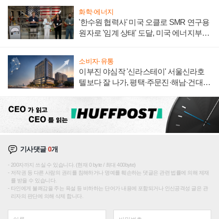
화학·에너지
'한수원 협력사' 미국 오클로 SMR 연구용
원자로 '임계 상태' 도달, 미국 에너지부
"중요한 이정표"
소비자·유통
이부진 야심작 '신라스테이' 서울신라호
텔보다 잘 나가, 평택·주문진·해남·건대로
성장판 더 넓힌다
기사댓글
0
개
200자까지 쓰실 수 있습니다. (현재 0 byte / 최대 400byte)
저작권 등 다른 사람의 권리를 침해하거나 명예를 훼손하는 댓글은 관련 법률에 의해 제재
를 받을 수 있습니다.
타인에게 불쾌감을 주는 욕설 등 비하하는 단어가 내용에 포함되거나 인신공격성 글은 관
리자의 판단에 의해 삭제 합니다.