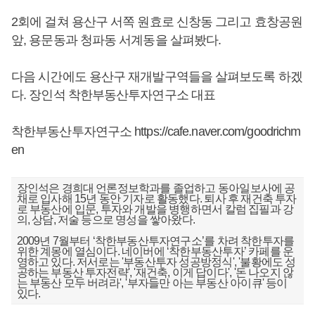
2회에 걸쳐 용산구 서쪽 원효로 신창동 그리고 효창공원
앞, 용문동과 청파동 서계동을 살펴봤다.
다음 시간에도 용산구 재개발구역들을 살펴보도록 하겠
다. 장인석 착한부동산투자연구소 대표
착한부동산투자연구소
https://cafe.naver.com/goodrichm
en
장인석은 경희대 언론정보학과를 졸업하고 동아일보사에 공
채로 입사해 15년 동안 기자로 활동했다. 퇴사 후 재건축 투자
로 부동산에 입문, 투자와 개발을 병행하면서 칼럼 집필과 강
의, 상담, 저술 등으로 명성을 쌓아왔다.
2009년 7월부터 ‘착한부동산투자연구소’를 차려 착한투자를
위한 계몽에 열심이다. 네이버에 ‘착한부동산투자’ 카페를 운
영하고 있다. 저서로는 '부동산투자 성공방정식', '불황에도 성
공하는 부동산 투자전략', '재건축, 이게 답이다', '돈 나오지 않
는 부동산 모두 버려라', '부자들만 아는 부동산 아이큐' 등이
있다.