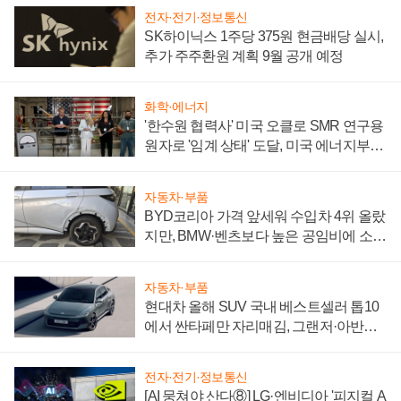
전자·전기·정보통신
SK하이닉스 1주당 375원 현금배당 실시,
추가 주주환원 계획 9월 공개 예정
화학·에너지
'한수원 협력사' 미국 오클로 SMR 연구용
원자로 '임계 상태' 도달, 미국 에너지부
"중요한 이정표"
자동차·부품
BYD코리아 가격 앞세워 수입차 4위 올랐
지만, BMW·벤츠보다 높은 공임비에 소비
자 불만 폭발
자동차·부품
현대차 올해 SUV 국내 베스트셀러 톱10
에서 싼타페만 자리매김, 그랜저·아반떼
'세단 쌍끌이'로 내수 방어
전자·전기·정보통신
[AI 뭉쳐야 산다⑧] LG·엔비디아 '피지컬 A