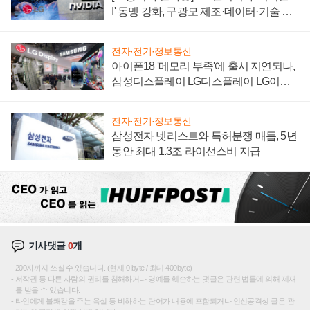
I' 동맹 강화, 구광모 제조·데이터·기술 결
집해 종합 로보틱스 기업으로
전자·전기·정보통신
아이폰18 '메모리 부족'에 출시 지연되나,
삼성디스플레이 LG디스플레이 LG이노
텍 '탈애플' 수익 다각화 속도
전자·전기·정보통신
삼성전자 넷리스트와 특허분쟁 매듭, 5년
동안 최대 1.3조 라이선스비 지급
기사댓글
0
개
200자까지 쓰실 수 있습니다. (현재 0 byte / 최대 400byte)
저작권 등 다른 사람의 권리를 침해하거나 명예를 훼손하는 댓글은 관련 법률에 의해 제재
를 받을 수 있습니다.
타인에게 불쾌감을 주는 욕설 등 비하하는 단어가 내용에 포함되거나 인신공격성 글은 관