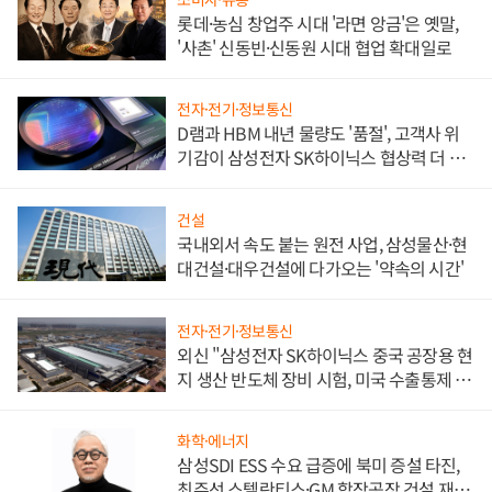
롯데·농심 창업주 시대 '라면 앙금'은 옛말,
'사촌' 신동빈·신동원 시대 협업 확대일로
전자·전기·정보통신
D램과 HBM 내년 물량도 '품절', 고객사 위
기감이 삼성전자 SK하이닉스 협상력 더 키
워
건설
국내외서 속도 붙는 원전 사업, 삼성물산·현
대건설·대우건설에 다가오는 '약속의 시간'
전자·전기·정보통신
외신 "삼성전자 SK하이닉스 중국 공장용 현
지 생산 반도체 장비 시험, 미국 수출통제 대
비"
화학·에너지
삼성SDI ESS 수요 급증에 북미 증설 타진,
최주선 스텔란티스·GM 합작공장 건설 재추