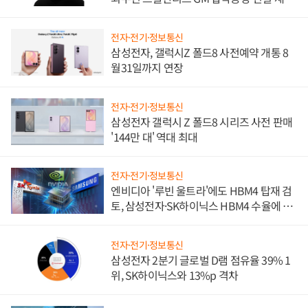
진하나
전자·전기·정보통신
삼성전자, 갤럭시Z 폴드8 사전예약 개통 8
월31일까지 연장
전자·전기·정보통신
삼성전자 갤럭시 Z 폴드8 시리즈 사전 판매
'144만 대' 역대 최대
전자·전기·정보통신
엔비디아 '루빈 울트라'에도 HBM4 탑재 검
토, 삼성전자·SK하이닉스 HBM4 수율에 주
도권 갈린다
전자·전기·정보통신
삼성전자 2분기 글로벌 D램 점유율 39% 1
위, SK하이닉스와 13%p 격차