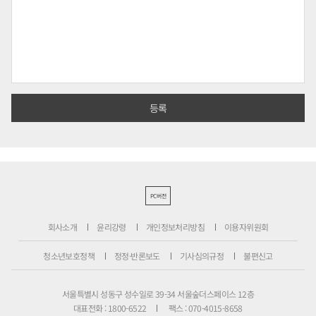
PC버전
회사소개
윤리강령
개인정보처리방침
이용자위원회
청소년보호정책
정정·반론보도
기사심의규정
불편신고
서울특별시 성동구 성수일로 39-34 서울숲더스페이스 12층
대표전화 : 1800-6522
팩스 : 070-4015-8658