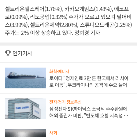
셀트리온헬스케어(1.76%), 카카오게임즈(1.43%), 에코프
로(0.09%), 리노공업(0.32%) 주가가 오르고 있으며 펄어비
스(3.99%), 셀트리온제약(2.80%), 스튜디오드래곤(2.25%)
주가는 2% 이상 상승하고 있다. 정희경 기자
인기기사
화학·에너지
로이터 "정제연료 3만 톤 한국에서 러시아
로 이동", 우크라이나의 공격에 수요 늘어
전자·전기·정보통신
삼성전자 SK하이닉스 소극적 주주환원에
해외 증권가 비판, "반도체 호황 지속성 의
문"
사회