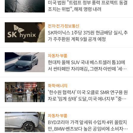
미국 법원 "트럼프 정부 풍력 프로젝트 동결
조치는 위법", 해제 명령 내려
전자·전기·정보통신
SK하이닉스 1주당 375원 현금배당 실시, 추
가 주주환원 계획 9월 공개 예정
자동차·부품
현대차 올해 SUV 국내 베스트셀러 톱10에
서 싼타페만 자리매김, 그랜저·아반떼 '세단
쌍끌이'로 내수 방어
화학·에너지
'한수원 협력사' 미국 오클로 SMR 연구용 원
자로 '임계 상태' 도달, 미국 에너지부 "중요
한 이정표"
자동차·부품
BYD코리아 가격 앞세워 수입차 4위 올랐지
만, BMW·벤츠보다 높은 공임비에 소비자