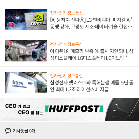
불만 폭발
전자·전기·정보통신
[AI 뭉쳐야 산다⑧] LG·엔비디아 '피지컬 AI'
동맹 강화, 구광모 제조·데이터·기술 결집
해 종합 로보틱스 기업으로
전자·전기·정보통신
아이폰18 '메모리 부족'에 출시 지연되나, 삼
성디스플레이 LG디스플레이 LG이노텍 '탈
애플' 수익 다각화 속도
전자·전기·정보통신
삼성전자 넷리스트와 특허분쟁 매듭, 5년 동
안 최대 1.3조 라이선스비 지급
기사댓글
0
개