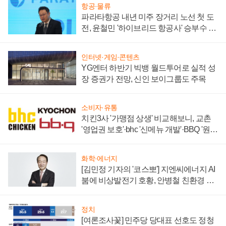
항공·물류
파라타항공 내년 미주 장거리 노선 첫 도
전, 윤철민 '하이브리드 항공사' 승부수 통
할까
인터넷·게임·콘텐츠
YG엔터 하반기 빅뱅 월드투어로 실적 성
장 증권가 전망, 신인 보이그룹도 주목
소비자·유통
치킨3사 '가맹점 상생' 비교해보니, 교촌
'영업권 보호'·bhc '신메뉴 개발'·BBQ '원가
부담'
화학·에너지
[김민정 기자의 '코스뽀'] 지엔씨에너지 AI
붐에 비상발전기 호황, 안병철 친환경 에
너지 발전전문기업 향한다
정치
[여론조사꽃] 민주당 당대표 선호도 정청