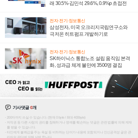
래 30.5%·김민석 29.6%, 0.9%p 초접전
전자·전기·정보통신
삼성전자, 미국 오크리지국립연구소와
극저온 히트펌프 개발하기로
전자·전기·정보통신
SK하이닉스 통합노조 설립 움직임 본격
화, 성과급 체계 불만에 3500명 결집
기사댓글
0
개
200자까지 쓰실 수 있습니다. (현재 0 byte / 최대 400byte)
저작권 등 다른 사람의 권리를 침해하거나 명예를 훼손하는 댓글은 관련 법률에 의해 제재
를 받을 수 있습니다.
타인에게 불쾌감을 주는 욕설 등 비하하는 단어가 내용에 포함되거나 인신공격성 글은 관
리자의 판단에 의해 삭제 합니다.