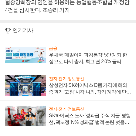
협중앙회장의 연임을 허용하는 농업협동조합법 개정안
4건을 심사한다. 조승리 기자
인기기사
금융
우체국 '매일이자 파킹통장' 5만 계좌 한
정으로 다시 출시, 최고 연 2.0% 금리
전자·전기·정보통신
삼성전자 SK하이닉스 D램 가격에 해외
증권가 '고점' 시각 나와, 장기 계약에 단점
부각
전자·전기·정보통신
SK하이닉스 노사 '성과급 주식 지급' 평행
선, 곽노정 'N% 성과급' 법적 논란 벗을지
주목