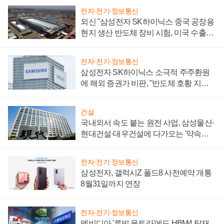
전자·전기·정보통신
외신 "삼성전자 SK하이닉스 중국 공장용
현지 생산 반도체 장비 시험, 미국 수출통
제 대비"
전자·전기·정보통신
삼성전자 SK하이닉스 소극적 주주환원
에 해외 증권가 비판, "반도체 호황 지속
성 의문"
건설
국내외서 속도 붙는 원전 사업, 삼성물산·
현대건설·대우건설에 다가오는 '약속의
시간'
전자·전기·정보통신
삼성전자, 갤럭시Z 폴드8 사전예약 개통
8월31일까지 연장
전자·전기·정보통신
엔비디아 '루빈 울트라'에도 HBM4 탑재