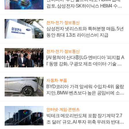
검토, 삼성전자·SK하이닉스 HBM4 수율
에 주도권 갈린다
전자·전기·정보통신
삼성전자 넷리스트와 특허분쟁 매듭, 5년
동안 최대 1.3조 라이선스비 지급
전자·전기·정보통신
[AI 뭉쳐야 산다⑧] LG·엔비디아 '피지컬 A
I' 동맹 강화, 구광모 제조·데이터·기술 결
집해 종합 로보틱스 기업으로
자동차·부품
BYD코리아 가격 앞세워 수입차 4위 올랐
지만, BMW·벤츠보다 높은 공임비에 소비
자 불만 폭발
인터넷·게임·콘텐츠
빅테크 메모리반도체 포함 장기계약 '2.7
조 달러' 규모, AI 투자 위축 우려와 반대
신호