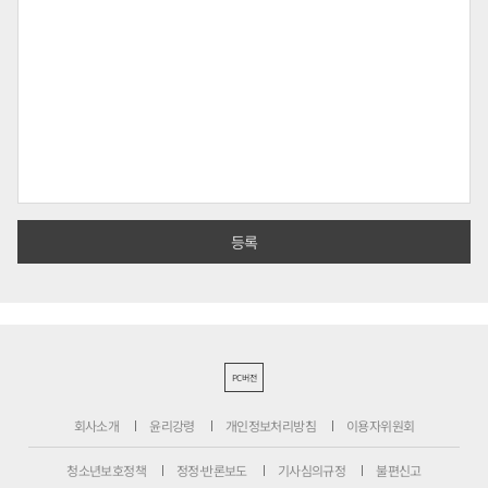
PC버전
회사소개
윤리강령
개인정보처리방침
이용자위원회
청소년보호정책
정정·반론보도
기사심의규정
불편신고