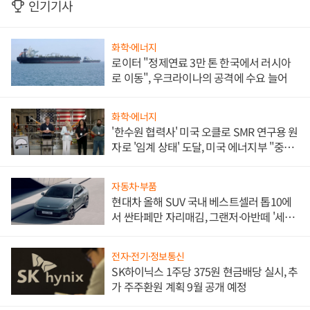
인기기사
화학·에너지
로이터 "정제연료 3만 톤 한국에서 러시아
로 이동", 우크라이나의 공격에 수요 늘어
화학·에너지
'한수원 협력사' 미국 오클로 SMR 연구용 원
자로 '임계 상태' 도달, 미국 에너지부 "중요
한 이정표"
자동차·부품
현대차 올해 SUV 국내 베스트셀러 톱10에
서 싼타페만 자리매김, 그랜저·아반떼 '세단
쌍끌이'로 내수 방어
전자·전기·정보통신
SK하이닉스 1주당 375원 현금배당 실시, 추
가 주주환원 계획 9월 공개 예정