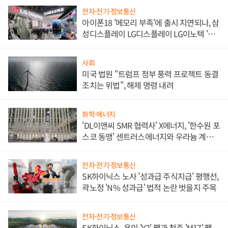
전자·전기·정보통신
아이폰18 '메모리 부족'에 출시 지연되나, 삼
성디스플레이 LG디스플레이 LG이노텍 '탈
애플' 수익 다각화 속도
사회
미국 법원 "트럼프 정부 풍력 프로젝트 동결
조치는 위법", 해제 명령 내려
화학·에너지
'DL이앤씨 SMR 협력사' X에너지, '한수원 포
스코 동맹' 센트러스에너지와 우라늄 계약
체결
전자·전기·정보통신
SK하이닉스 노사 '성과급 주식지급' 평행선,
곽노정 'N% 성과급' 법적 논란 벗을지 주목
전자·전기·정보통신
SK하이닉스, 용인 'Y2' 팹과 청주 'M17' 팹