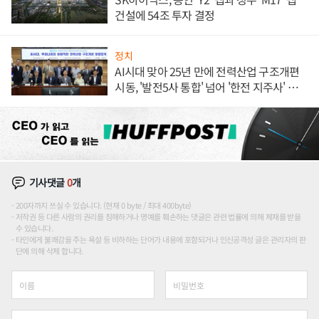
건설에 54조 투자 결정
정치
AI시대 맞아 25년 만에 전력산업 구조개편
시동, '발전5사 통합' 넘어 '한전 지주사' 재편
론도
기사댓글
0
개
200자까지 쓰실 수 있습니다. (현재 0 byte / 최대 400byte)
저작권 등 다른 사람의 권리를 침해하거나 명예를 훼손하는 댓글은 관련 법률에 의해 제재를 받을
수 있습니다.
타인에게 불쾌감을 주는 욕설 등 비하하는 단어가 내용에 포함되거나 인신공격성 글은 관리자의 판
단에 의해 삭제 합니다.