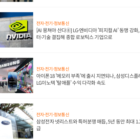
전자·전기·정보통신
[AI 뭉쳐야 산다⑧] LG·엔비디아 '피지컬 AI' 동맹 강
터·기술 결집해 종합 로보틱스 기업으로
전자·전기·정보통신
아이폰18 '메모리 부족'에 출시 지연되나, 삼성디스
LG이노텍 '탈애플' 수익 다각화 속도
전자·전기·정보통신
삼성전자 넷리스트와 특허분쟁 매듭, 5년 동안 최대 1
급