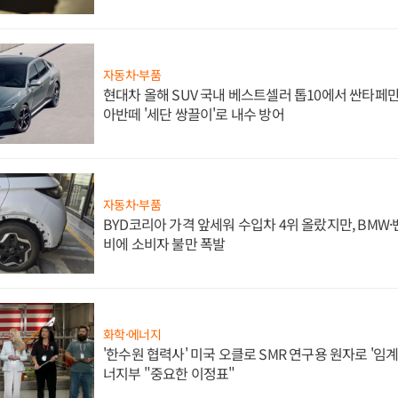
자동차·부품
현대차 올해 SUV 국내 베스트셀러 톱10에서 싼타페만
아반떼 '세단 쌍끌이'로 내수 방어
자동차·부품
BYD코리아 가격 앞세워 수입차 4위 올랐지만, BMW
비에 소비자 불만 폭발
화학·에너지
'한수원 협력사' 미국 오클로 SMR 연구용 원자로 '임계 
너지부 "중요한 이정표"