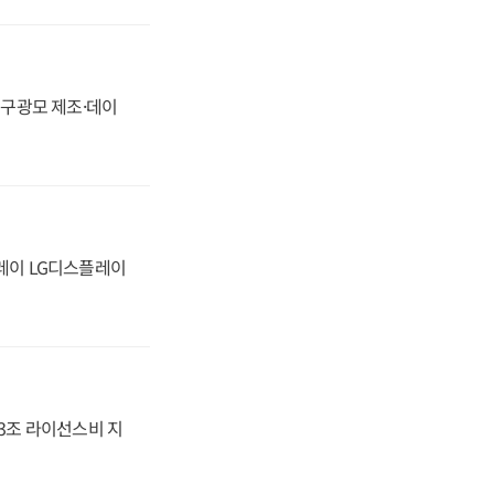
화, 구광모 제조·데이
플레이 LG디스플레이
.3조 라이선스비 지