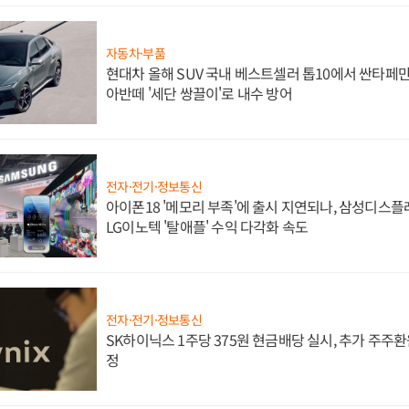
자동차·부품
현대차 올해 SUV 국내 베스트셀러 톱10에서 싼타페만
아반떼 '세단 쌍끌이'로 내수 방어
전자·전기·정보통신
아이폰18 '메모리 부족'에 출시 지연되나, 삼성디스
LG이노텍 '탈애플' 수익 다각화 속도
전자·전기·정보통신
SK하이닉스 1주당 375원 현금배당 실시, 추가 주주환
정