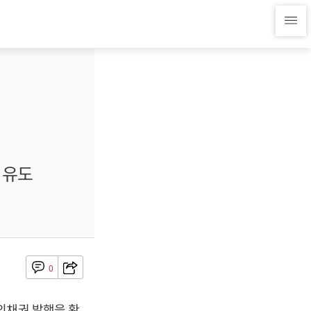
 유도
0
외채권 발행을 확