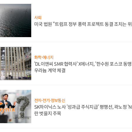
사회
미국 법원 "트럼프 정부 풍력 프로젝트 동결 조치는 위
화학·에너지
'DL이앤씨 SMR 협력사' X에너지, '한수원 포스코 
우라늄 계약 체결
전자·전기·정보통신
SK하이닉스 노사 '성과급 주식지급' 평행선, 곽노정 'N
란 벗을지 주목