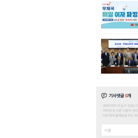
기사댓글
0
개
200자까지 쓰실 수 있습니다. (
저작권 등 다른 사람의 권리
타인에게 불쾌감을 주는 욕설