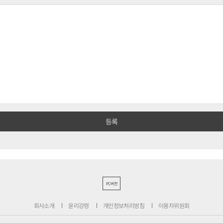
PC버전
회사소개
윤리강령
개인정보처리방침
이용자위원회