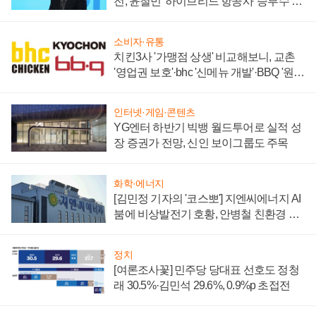
전, 윤철민 '하이브리드 항공사' 승부수 통
할까
소비자·유통
치킨3사 '가맹점 상생' 비교해보니, 교촌
'영업권 보호'·bhc '신메뉴 개발'·BBQ '원가
부담'
인터넷·게임·콘텐츠
YG엔터 하반기 빅뱅 월드투어로 실적 성
장 증권가 전망, 신인 보이그룹도 주목
화학·에너지
[김민정 기자의 '코스뽀'] 지엔씨에너지 AI
붐에 비상발전기 호황, 안병철 친환경 에
너지 발전전문기업 향한다
정치
[여론조사꽃] 민주당 당대표 선호도 정청
래 30.5%·김민석 29.6%, 0.9%p 초접전