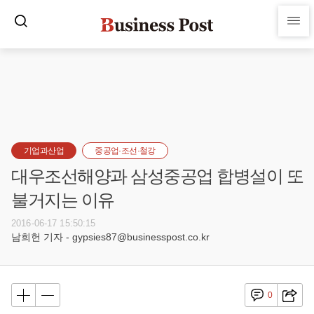
기업과산업
중공업·조선·철강
대우조선해양과 삼성중공업 합병설이 또
불거지는 이유
2016-06-17 15:50:15
남희헌 기자 - gypsies87@businesspost.co.kr
0