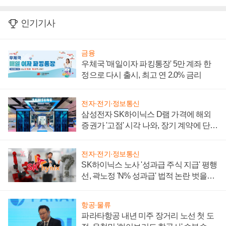
인기기사
금융
우체국 '매일이자 파킹통장' 5만 계좌 한
정으로 다시 출시, 최고 연 2.0% 금리
전자·전기·정보통신
삼성전자 SK하이닉스 D램 가격에 해외
증권가 '고점' 시각 나와, 장기 계약에 단점
부각
전자·전기·정보통신
SK하이닉스 노사 '성과급 주식 지급' 평행
선, 곽노정 'N% 성과급' 법적 논란 벗을지
주목
항공·물류
파라타항공 내년 미주 장거리 노선 첫 도