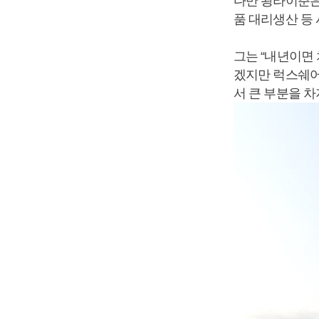
다만 왕라이춘은
품 대리생산 등 
그는 “내년이면
겠지만 럭스쉐어
서 큰 부분을 차