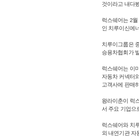
것이라고 내다봤
럭스쉐어는 2월
인 치루이신에너
치루이그룹은 중
승용차협회가 발
럭스쉐어는 이미
자동차 커넥터와
고객사에 판매하
왕라이춘이 럭스
서 주요 기업으
럭스쉐어와 치루
외 내연기관 자