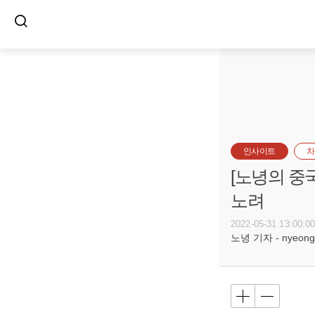
인사이트
차
[노녕의 중
노려
2022-05-31 13:00:0
노녕 기자 - nyeong0