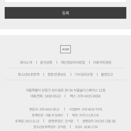
PC버전
회사소개
윤리강령
개인정보처리방침
이용자위원회
청소년보호정책
정정·반론보도
기사심의규정
불편신고
서울특별시 성동구 성수일로 39-34 서울숲더스페이스 12층
대표전화 : 1800-6522
팩스 : 070-4015-8658
편집국 : 070-4010-8512
사업본부 : 070-4010-7078
등록번호 : 서울 아 02897
제호 : 비즈니스포스트
등록일: 2013.11.13
발행·편집인 : 강석운
발행일자: 2013년 12월 2일
청소년보호책임자 : 강석운
ISSN : 2636-171X