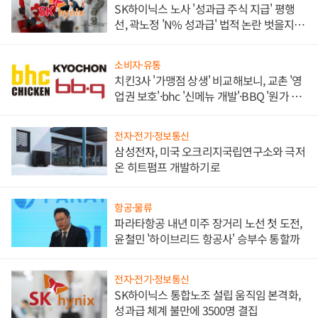
SK하이닉스 노사 '성과급 주식 지급' 평행
선, 곽노정 'N% 성과급' 법적 논란 벗을지 주
목
소비자·유통
치킨3사 '가맹점 상생' 비교해보니, 교촌 '영
업권 보호'·bhc '신메뉴 개발'·BBQ '원가 부
담'
전자·전기·정보통신
삼성전자, 미국 오크리지국립연구소와 극저
온 히트펌프 개발하기로
항공·물류
파라타항공 내년 미주 장거리 노선 첫 도전,
윤철민 '하이브리드 항공사' 승부수 통할까
전자·전기·정보통신
SK하이닉스 통합노조 설립 움직임 본격화,
성과급 체계 불만에 3500명 결집