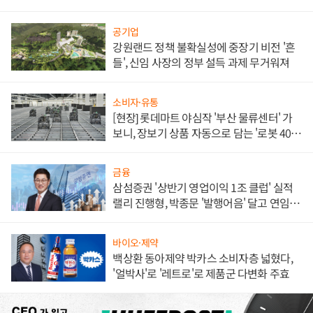
공기업
강원랜드 정책 불확실성에 중장기 비전 '흔
들', 신임 사장의 정부 설득 과제 무거워져
소비자·유통
[현장] 롯데마트 야심작 '부산 물류센터' 가
보니, 장보기 상품 자동으로 담는 '로봇 400
대' 장관
금융
삼섬증권 '상반기 영업이익 1조 클럽' 실적
랠리 진행형, 박종문 '발행어음' 달고 연임 향
하나
바이오·제약
백상환 동아제약 박카스 소비자층 넓혔다,
'얼박사'로 '레트로'로 제품군 다변화 주효