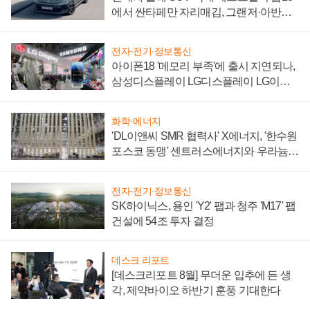
에서 싼타페만 자리매김, 그랜저·아반떼
'세단 쌍끌이'로 내수 방어
전자·전기·정보통신
아이폰18 '메모리 부족'에 출시 지연되나,
삼성디스플레이 LG디스플레이 LG이노
텍 '탈애플' 수익 다각화 속도
화학·에너지
'DL이앤씨 SMR 협력사' X에너지, '한수원
포스코 동맹' 센트러스에너지와 우라늄
계약 체결
전자·전기·정보통신
SK하이닉스, 용인 'Y2' 팹과 청주 'M17' 팹
건설에 54조 투자 결정
데스크 리포트
[데스크리포트 8월] 무더운 입추에 든 생
각, 제약바이오 하반기 훈풍 기대한다