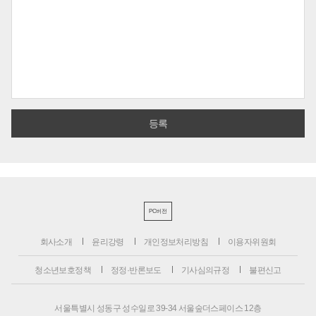
PC버전
회사소개
윤리강령
개인정보처리방침
이용자위원회
청소년보호정책
정정·반론보도
기사심의규정
불편신고
서울특별시 성동구 성수일로 39-34 서울숲더스페이스 12층