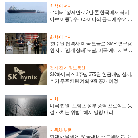
화학·에너지
로이터 "정제연료 3만 톤 한국에서 러시
아로 이동", 우크라이나의 공격에 수요 늘
어
화학·에너지
'한수원 협력사' 미국 오클로 SMR 연구용
원자로 '임계 상태' 도달, 미국 에너지부
"중요한 이정표"
전자·전기·정보통신
SK하이닉스 1주당 375원 현금배당 실시,
추가 주주환원 계획 9월 공개 예정
사회
미국 법원 "트럼프 정부 풍력 프로젝트 동
결 조치는 위법", 해제 명령 내려
자동차·부품
현대차 올해 SUV 국내 베스트셀러 톱10