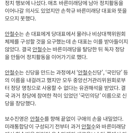
정치 행보에 나섰다. 애초 바른미래당에 남아 정치활동을
이어나갈 의사도 있었지만 손학규 바른미래당 대표와 뜻을
모으지 못했다.
안철수
는 손 대표에게 당대표에서 물러나 비상대책위원회
체제를 구성할 것을 요구했는데 손 대표는 이를 받아들이지
않았다. 결국
안철수
는 바른미래당을 탈당한 뒤 독자 정당
을 만들어 정치활동을 이어가기로 했다.
안철수
는 신당을 만드는 과정에서 ‘
안철수
신당’, ‘국민당’ 등
의 이름을 내걸려고 했지만 모두 중앙선거관리위원회로부
터 정당 명칭으로 사용할 수 없다는 유권해석을 받았다. 결
국 과거 창당에 참여한 적이 있었던 ‘국민의당’ 이름으로 신
당을 창당했다.
보수진영은
안철수
를 향해 끝없이 구애의 손을 내밀었다.
미래통합당이 구성되기 전부터 과거
안철수
와 바른미래당