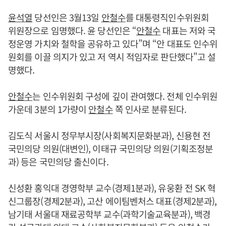
윤석열
당선인은 3월13일
안철수
를 대통령직인수위원회
위원장으로 임명했다. 윤 당선인은 “
안철수
대표는 저와 국
정운영 가치와 철학을 공유하고 있다”며 “안 대표도 인수위
원회를 이끌 의지가 있고 저 역시 적임자로 판단했다"고 설
명했다.
안철수
는 인수위원회 구성에 깊이 관여했다. 전체 인수위원
가운데 3분의 1가량이
안철수
쪽 인사로 분류된다.
김도식 서울시 정무부시장(사회복지문화분과), 신용현 전
국민의당 의원(대변인), 이태규 국민의당 의원(기획조정분
과) 등은 국민의당 출신이다.
신성환 홍익대 경영학부 교수(경제1분과), 유웅환 전 SK 혁
신그룹장(경제2분과), 고산 에이팀벤처스 대표(경제2분과),
남기태 서울대 재료공학부 교수(과학기술교육분과), 백경