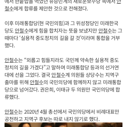
에서 한솥밥을 먹었던 유승민계의 새로운보수당 쪽에서
안
철수
에게 합류를 제안한 것으로 전해졌다.
이후 미래통합당(현 국민의힘)과 그 위성정당인 미래한국
당도
안철수
에게 힘을 합치자는 뜻을 보냈지만
안철수
는 그
때마다 ‘실용적 중도정치의 길을 갈 것’이라며 통합을 거부
했다.
안철수
는 “외롭고 힘들지라도 국민께 약속한 실용적 중도
정치의 길을 가겠다”고 말하며 미래통합당 등과의 선거연
대에 선을 그었다. 결국
안철수
계 의원들 상당수는 지역구
출마를 위해
안철수
의 국민의당에 함께하지 않고 미래통합
당으로 넘어갔다. 권은희, 이태규 두 의원만 국민의당에 합
류했다.
안철수
는 2020년 4월 총선에서 국민의당에서 비례대표만
공천하고 지역구 후보는 따로 내지 않기로 했다.