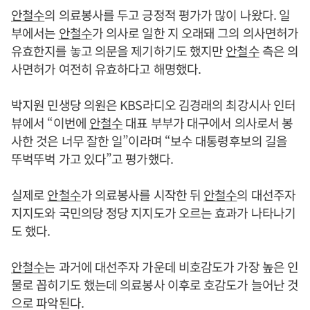
안철수
의 의료봉사를 두고 긍정적 평가가 많이 나왔다. 일
부에서는
안철수
가 의사로 일한 지 오래돼 그의 의사면허가
유효한지를 놓고 의문을 제기하기도 했지만
안철수
측은 의
사면허가 여전히 유효하다고 해명했다.
박지원 민생당 의원은 KBS라디오 김경래의 최강시사 인터
뷰에서 “이번에
안철수
대표 부부가 대구에서 의사로서 봉
사한 것은 너무 잘한 일”이라며 “보수 대통령후보의 길을
뚜벅뚜벅 가고 있다”고 평가했다.
실제로
안철수
가 의료봉사를 시작한 뒤
안철수
의 대선주자
지지도와 국민의당 정당 지지도가 오르는 효과가 나타나기
도 했다.
안철수
는 과거에 대선주자 가운데 비호감도가 가장 높은 인
물로 꼽히기도 했는데 의료봉사 이후로 호감도가 늘어난 것
으로 파악된다.