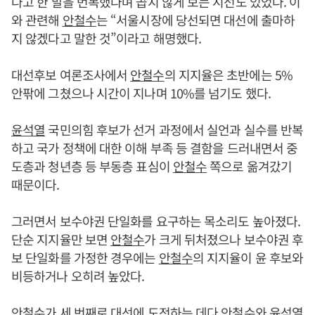
다고 한 말을 번복했다며 곱지 않게 보는 시선도 있었다. 이
와 관련해
안철수
는 “서울시장에 당선되면 대선에 출마하
지 않겠다고 말한 것”이라고 해명했다.
대선후보 여론조사에서
안철수
의 지지율은 초반에는 5%
안팎에 그쳤으나 시간이 지나며 10%를 넘기도 했다.
윤석열
국민의힘 후보가 선거 과정에서 실언과 실수를 반복
하고 국가 정책에 대한 이해 부족 등 결함을 드러내면서 중
도층과 청년층 등 부동층 표심이
안철수
쪽으로 옮겨갔기
때문이다.
그러면서 보수야권 단일화를 요구하는 목소리도 높아졌다.
단순 지지율만 보면
안철수
가 크게 뒤처졌으나 보수야권 후
보 단일화를 가정한 경우에는
안철수
의 지지율이 윤 후보와
비등하거나 오히려 높았다.
안철수
가 세 번째로 대선에 도전하는 데다
안철수
와
윤석열