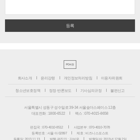
PC버전
회사소개
윤리강령
개인정보처리방침
이용자위원회
청소년보호정책
정정·반론보도
기사심의규정
불편신고
서울특별시 성동구 성수일로 39-34 서울숲더스페이스 12층
대표전화 : 1800-6522
팩스 : 070-4015-8658
편집국 : 070-4010-8512
사업본부 : 070-4010-7078
등록번호 : 서울 아 02897
제호 : 비즈니스포스트
등록일: 2013.11.13
발행·편집인 : 강석운
발행일자: 2013년 12월 2일