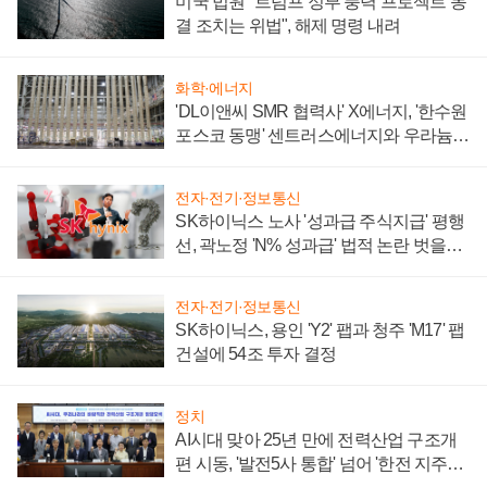
미국 법원 "트럼프 정부 풍력 프로젝트 동
결 조치는 위법", 해제 명령 내려
화학·에너지
'DL이앤씨 SMR 협력사' X에너지, '한수원
포스코 동맹' 센트러스에너지와 우라늄
계약 체결
전자·전기·정보통신
SK하이닉스 노사 '성과급 주식지급' 평행
선, 곽노정 'N% 성과급' 법적 논란 벗을지
주목
전자·전기·정보통신
SK하이닉스, 용인 'Y2' 팹과 청주 'M17' 팹
건설에 54조 투자 결정
정치
AI시대 맞아 25년 만에 전력산업 구조개
편 시동, '발전5사 통합' 넘어 '한전 지주사'