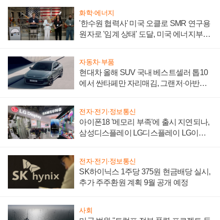
화학·에너지
'한수원 협력사' 미국 오클로 SMR 연구용
원자로 '임계 상태' 도달, 미국 에너지부
"중요한 이정표"
자동차·부품
현대차 올해 SUV 국내 베스트셀러 톱10
에서 싼타페만 자리매김, 그랜저·아반떼
'세단 쌍끌이'로 내수 방어
전자·전기·정보통신
아이폰18 '메모리 부족'에 출시 지연되나,
삼성디스플레이 LG디스플레이 LG이노
텍 '탈애플' 수익 다각화 속도
전자·전기·정보통신
SK하이닉스 1주당 375원 현금배당 실시,
추가 주주환원 계획 9월 공개 예정
사회