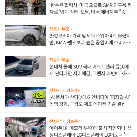
'한수원 협력사' 미국 오클로 SMR 연구용 원
자로 '임계 상태' 도달, 미국 에너지부 "중요
한 이정표"
자동차·부품
BYD코리아 가격 앞세워 수입차 4위 올랐지
만, BMW·벤츠보다 높은 공임비에 소비자
불만 폭발
자동차·부품
현대차 올해 SUV 국내 베스트셀러 톱10에
서 싼타페만 자리매김, 그랜저·아반떼 '세단
쌍끌이'로 내수 방어
전자·전기·정보통신
[AI 뭉쳐야 산다⑧] LG·엔비디아 '피지컬 AI'
동맹 강화, 구광모 제조·데이터·기술 결집
해 종합 로보틱스 기업으로
전자·전기·정보통신
아이폰18 '메모리 부족'에 출시 지연되나, 삼
성디스플레이 LG디스플레이 LG이노텍 '탈