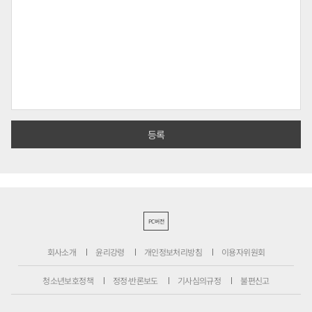
PC버전
회사소개
윤리강령
개인정보처리방침
이용자위원회
청소년보호정책
정정·반론보도
기사심의규정
불편신고