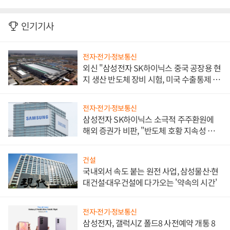
인기기사
전자·전기·정보통신
외신 "삼성전자 SK하이닉스 중국 공장용 현
지 생산 반도체 장비 시험, 미국 수출통제 대
비"
전자·전기·정보통신
삼성전자 SK하이닉스 소극적 주주환원에
해외 증권가 비판, "반도체 호황 지속성 의
문"
건설
국내외서 속도 붙는 원전 사업, 삼성물산·현
대건설·대우건설에 다가오는 '약속의 시간'
전자·전기·정보통신
삼성전자, 갤럭시Z 폴드8 사전예약 개통 8