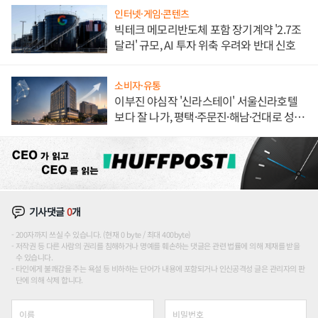
인터넷·게임·콘텐츠
빅테크 메모리반도체 포함 장기계약 '2.7조
달러' 규모, AI 투자 위축 우려와 반대 신호
소비자·유통
이부진 야심작 '신라스테이' 서울신라호텔
보다 잘 나가, 평택·주문진·해남·건대로 성
장판 더 넓힌다
기사댓글
0
개
200자까지 쓰실 수 있습니다. (현재 0 byte / 최대 400byte)
저작권 등 다른 사람의 권리를 침해하거나 명예를 훼손하는 댓글은 관련 법률에 의해 제재를 받을
수 있습니다.
타인에게 불쾌감을 주는 욕설 등 비하하는 단어가 내용에 포함되거나 인신공격성 글은 관리자의 판
단에 의해 삭제 합니다.