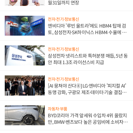
월31일까지 연장
전자·전기·정보통신
엔비디아 '루빈 울트라'에도 HBM4 탑재 검
토, 삼성전자·SK하이닉스 HBM4 수율에 주
도권 갈린다
전자·전기·정보통신
삼성전자 넷리스트와 특허분쟁 매듭, 5년 동
안 최대 1.3조 라이선스비 지급
전자·전기·정보통신
[AI 뭉쳐야 산다⑧] LG·엔비디아 '피지컬 AI'
동맹 강화, 구광모 제조·데이터·기술 결집
해 종합 로보틱스 기업으로
자동차·부품
BYD코리아 가격 앞세워 수입차 4위 올랐지
만, BMW·벤츠보다 높은 공임비에 소비자
불만 폭발