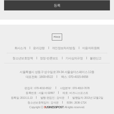
PC버전
회사소개
윤리강령
개인정보처리방침
이용자위원회
청소년보호정책
정정·반론보도
기사심의규정
불편신고
서울특별시 성동구 성수일로 39-34 서울숲더스페이스 12층
대표전화 : 1800-6522
팩스 : 070-4015-8658
편집국 : 070-4010-8512
사업본부 : 070-4010-7078
등록번호 : 서울 아 02897
제호 : 비즈니스포스트
등록일: 2013.11.13
발행·편집인 : 강석운
발행일자: 2013년 12월 2일
청소년보호책임자 : 강석운
ISSN : 2636-171X
Copyright ⓒ
B
USINESSPOST
. All rights reserved.