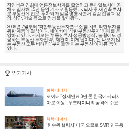
장인석은 경희대 언론정보학과를 졸업하고 동아일보사에 공
채로 입사해 15년 동안 기자로 활동했다. 퇴사 후 재건축 투자
로 부동산에 입문, 투자와 개발을 병행하면서 칼럼 집필과 강
의, 상담, 저술 등으로 명성을 쌓아왔다.
2009년 7월부터 ‘착한부동산투자연구소’를 차려 착한투자를
위한 계몽에 열심이다. 네이버에 ‘착한부동산투자’ 카페를 운
영하고 있다. 저서로는 '부동산투자 성공방정식', '불황에도 성
공하는 부동산 투자전략', '재건축, 이게 답이다', '돈 나오지 않
는 부동산 모두 버려라', '부자들만 아는 부동산 아이큐' 등이
있다.
인기기사
화학·에너지
로이터 "정제연료 3만 톤 한국에서 러시
아로 이동", 우크라이나의 공격에 수요 늘
어
화학·에너지
'한수원 협력사' 미국 오클로 SMR 연구용