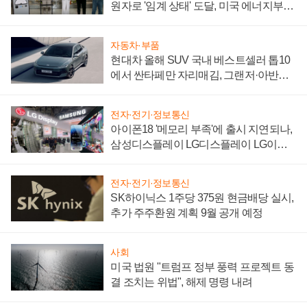
원자로 '임계 상태' 도달, 미국 에너지부
"중요한 이정표"
자동차·부품
현대차 올해 SUV 국내 베스트셀러 톱10
에서 싼타페만 자리매김, 그랜저·아반떼
'세단 쌍끌이'로 내수 방어
전자·전기·정보통신
아이폰18 '메모리 부족'에 출시 지연되나,
삼성디스플레이 LG디스플레이 LG이노
텍 '탈애플' 수익 다각화 속도
전자·전기·정보통신
SK하이닉스 1주당 375원 현금배당 실시,
추가 주주환원 계획 9월 공개 예정
사회
미국 법원 "트럼프 정부 풍력 프로젝트 동
결 조치는 위법", 해제 명령 내려