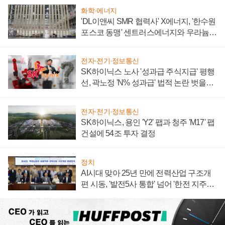
화학·에너지
'DL이앤씨 SMR 협력사' X에너지, '한수원
포스코 동맹' 센트러스에너지와 우라늄
계약 체결
전자·전기·정보통신
SK하이닉스 노사 '성과급 주식지급' 평행
선, 곽노정 'N% 성과급' 법적 논란 벗을지
주목
전자·전기·정보통신
SK하이닉스, 용인 'Y2' 팹과 청주 'M17' 팹
건설에 54조 투자 결정
정치
AI시대 맞아 25년 만에 전력산업 구조개
편 시동, '발전5사 통합' 넘어 '한전 지주사'
재편론도