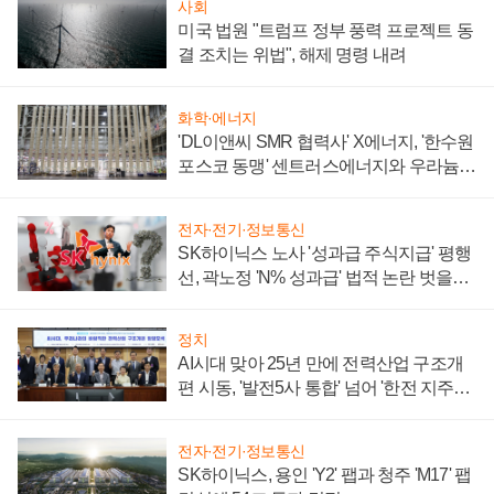
사회
미국 법원 "트럼프 정부 풍력 프로젝트 동
결 조치는 위법", 해제 명령 내려
화학·에너지
'DL이앤씨 SMR 협력사' X에너지, '한수원
포스코 동맹' 센트러스에너지와 우라늄
계약 체결
전자·전기·정보통신
SK하이닉스 노사 '성과급 주식지급' 평행
선, 곽노정 'N% 성과급' 법적 논란 벗을지
주목
정치
AI시대 맞아 25년 만에 전력산업 구조개
편 시동, '발전5사 통합' 넘어 '한전 지주사'
재편론도
전자·전기·정보통신
SK하이닉스, 용인 'Y2' 팹과 청주 'M17' 팹