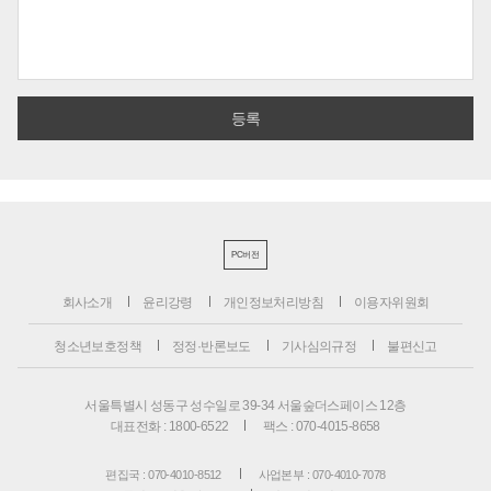
PC버전
회사소개
윤리강령
개인정보처리방침
이용자위원회
청소년보호정책
정정·반론보도
기사심의규정
불편신고
서울특별시 성동구 성수일로 39-34 서울숲더스페이스 12층
대표전화 : 1800-6522
팩스 : 070-4015-8658
편집국 : 070-4010-8512
사업본부 : 070-4010-7078