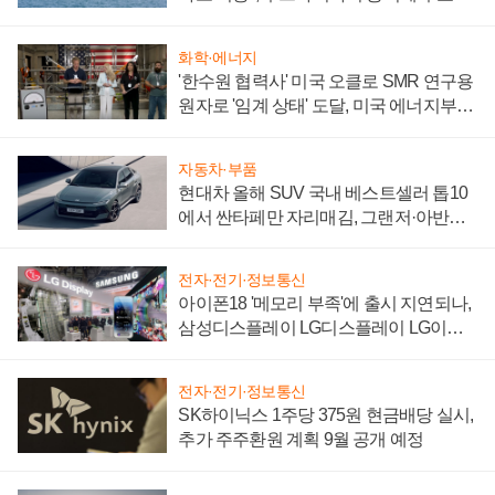
어
화학·에너지
'한수원 협력사' 미국 오클로 SMR 연구용
원자로 '임계 상태' 도달, 미국 에너지부
"중요한 이정표"
자동차·부품
현대차 올해 SUV 국내 베스트셀러 톱10
에서 싼타페만 자리매김, 그랜저·아반떼
'세단 쌍끌이'로 내수 방어
전자·전기·정보통신
아이폰18 '메모리 부족'에 출시 지연되나,
삼성디스플레이 LG디스플레이 LG이노
텍 '탈애플' 수익 다각화 속도
전자·전기·정보통신
SK하이닉스 1주당 375원 현금배당 실시,
추가 주주환원 계획 9월 공개 예정