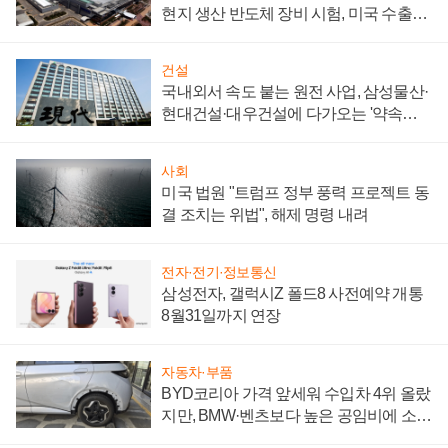
현지 생산 반도체 장비 시험, 미국 수출통
제 대비"
건설
국내외서 속도 붙는 원전 사업, 삼성물산·
현대건설·대우건설에 다가오는 '약속의
시간'
사회
미국 법원 "트럼프 정부 풍력 프로젝트 동
결 조치는 위법", 해제 명령 내려
전자·전기·정보통신
삼성전자, 갤럭시Z 폴드8 사전예약 개통
8월31일까지 연장
자동차·부품
BYD코리아 가격 앞세워 수입차 4위 올랐
지만, BMW·벤츠보다 높은 공임비에 소비
자 불만 폭발