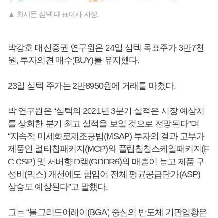
▲ 최시돈 심텍 대표이사 사장.
박강호 대신증권 연구원은 24일 심텍 목표주가 3만7천
원, 투자의견 매수(BUY)를 유지했다.
23일 심텍 주가는 2만8950원에 거래를 마쳤다.
박 연구원은 “심텍의 2021년 3분기 실적은 시장 예상치
를 상회한 분기 최고 실적을 보일 것으로 전망된다”며
“지속적 미세회로제조공법(MSAP) 투자의 결과 고부가
제품인 멀티칩패키지(MCP)와 플립칩칩스케일패키지(F
C CSP) 및 서버향 D램(GDDR6)의 매출이 늘고 제품 구
성비(믹스) 개선에도 힘입어 전체 평균공급단가(ASP)
상승도 예상된다”고 말했다.
그는 “볼그리드어레이(BGA) 중심의 반도체 기판업황은