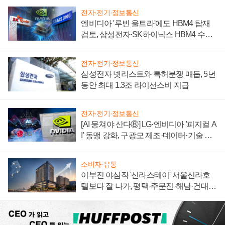
전자·전기·정보통신
엔비디아 '루빈 울트라'에도 HBM4 탑재
검토, 삼성전자·SK하이닉스 HBM4 수율
에 주도권 갈린다
전자·전기·정보통신
삼성전자 넷리스트와 특허분쟁 매듭, 5년
동안 최대 1.3조 라이선스비 지급
전자·전기·정보통신
[AI 뭉쳐야 산다⑧] LG·엔비디아 '피지컬 A
I' 동맹 강화, 구광모 제조·데이터·기술 결
집해 종합 로보틱스 기업으로
소비자·유통
이부진 야심작 '신라스테이' 서울신라호
텔보다 잘 나가, 평택·주문진·해남·건대로
성장판 더 넓힌다