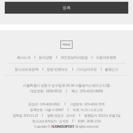
PC버전
회사소개
윤리강령
개인정보처리방침
이용자위원회
청소년보호정책
정정·반론보도
기사심의규정
불편신고
서울특별시 성동구 성수일로 39-34 서울숲더스페이스 12층
대표전화 : 1800-6522
팩스 : 070-4015-8658
편집국 : 070-4010-8512
사업본부 : 070-4010-7078
등록번호 : 서울 아 02897
제호 : 비즈니스포스트
등록일: 2013.11.13
발행·편집인 : 강석운
발행일자: 2013년 12월 2일
청소년보호책임자 : 강석운
ISSN : 2636-171X
Copyright ⓒ
B
USINESSPOST
. All rights reserved.