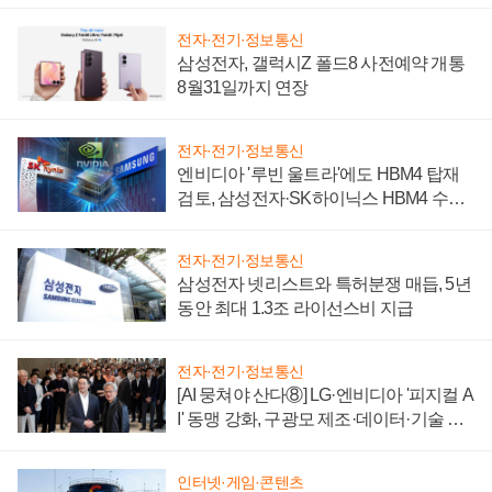
시간'
전자·전기·정보통신
삼성전자, 갤럭시Z 폴드8 사전예약 개통
8월31일까지 연장
전자·전기·정보통신
엔비디아 '루빈 울트라'에도 HBM4 탑재
검토, 삼성전자·SK하이닉스 HBM4 수율
에 주도권 갈린다
전자·전기·정보통신
삼성전자 넷리스트와 특허분쟁 매듭, 5년
동안 최대 1.3조 라이선스비 지급
전자·전기·정보통신
[AI 뭉쳐야 산다⑧] LG·엔비디아 '피지컬 A
I' 동맹 강화, 구광모 제조·데이터·기술 결
집해 종합 로보틱스 기업으로
인터넷·게임·콘텐츠