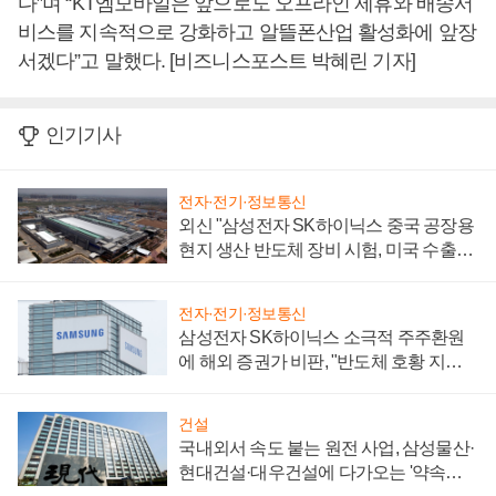
다”며 “KT엠모바일은 앞으로도 오프라인 제휴와 배송서
비스를 지속적으로 강화하고 알뜰폰산업 활성화에 앞장
서겠다”고 말했다. [비즈니스포스트 박혜린 기자]
인기기사
전자·전기·정보통신
외신 "삼성전자 SK하이닉스 중국 공장용
현지 생산 반도체 장비 시험, 미국 수출통
제 대비"
전자·전기·정보통신
삼성전자 SK하이닉스 소극적 주주환원
에 해외 증권가 비판, "반도체 호황 지속
성 의문"
건설
국내외서 속도 붙는 원전 사업, 삼성물산·
현대건설·대우건설에 다가오는 '약속의