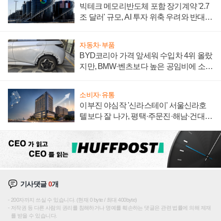
빅테크 메모리반도체 포함 장기계약 '2.7
조 달러' 규모, AI 투자 위축 우려와 반대
신호
자동차·부품
BYD코리아 가격 앞세워 수입차 4위 올랐
지만, BMW·벤츠보다 높은 공임비에 소비
자 불만 폭발
소비자·유통
이부진 야심작 '신라스테이' 서울신라호
텔보다 잘 나가, 평택·주문진·해남·건대로
성장판 더 넓힌다
기사댓글
0
개
200자까지 쓰실 수 있습니다. (현재 0 byte / 최대 400byte)
저작권 등 다른 사람의 권리를 침해하거나 명예를 훼손하는 댓글은 관련 법률에 의해 제재
를 받을 수 있습니다.