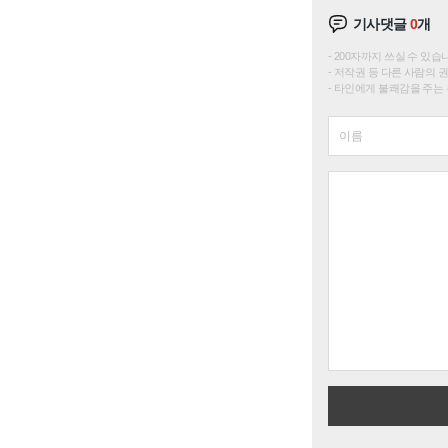
기사댓글
0
개
200자까지 쓰실 수 있습니다. 
저작권 등 다른 사람의 
타인에게 불쾌감을 주는 