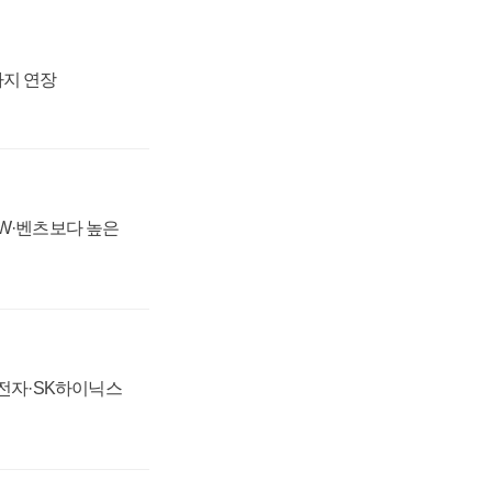
까지 연장
MW·벤츠보다 높은
성전자·SK하이닉스