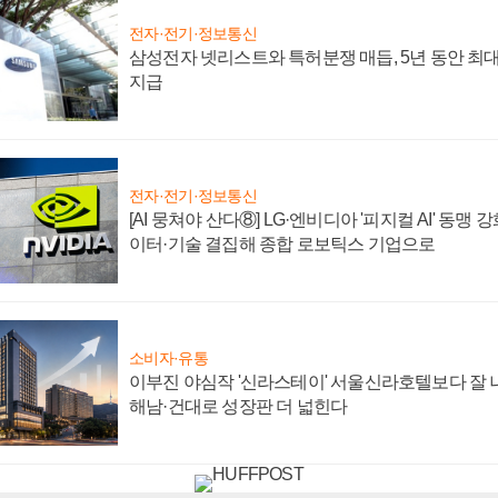
전자·전기·정보통신
삼성전자 넷리스트와 특허분쟁 매듭, 5년 동안 최대
지급
전자·전기·정보통신
[AI 뭉쳐야 산다⑧] LG·엔비디아 '피지컬 AI' 동맹 
이터·기술 결집해 종합 로보틱스 기업으로
소비자·유통
이부진 야심작 '신라스테이' 서울신라호텔보다 잘 나
해남·건대로 성장판 더 넓힌다