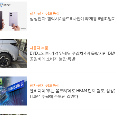
전자·전기·정보통신
삼성전자, 갤럭시Z 폴드8 사전예약 개통 8월31일
자동차·부품
BYD코리아 가격 앞세워 수입차 4위 올랐지만, B
공임비에 소비자 불만 폭발
전자·전기·정보통신
엔비디아 '루빈 울트라'에도 HBM4 탑재 검토, 삼
HBM4 수율에 주도권 갈린다