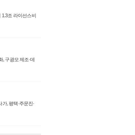
 1.3조 라이선스비
강화, 구광모 제조·데
가, 평택·주문진·