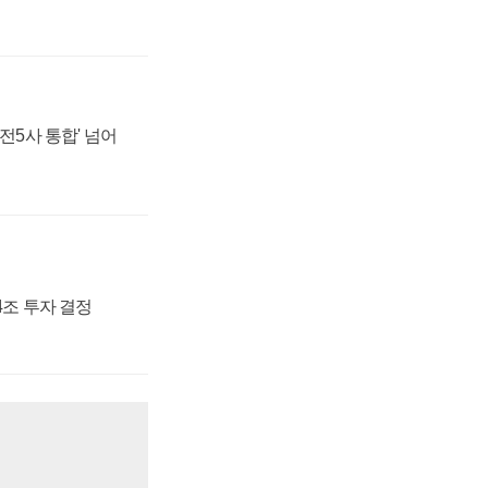
발전5사 통합' 넘어
54조 투자 결정