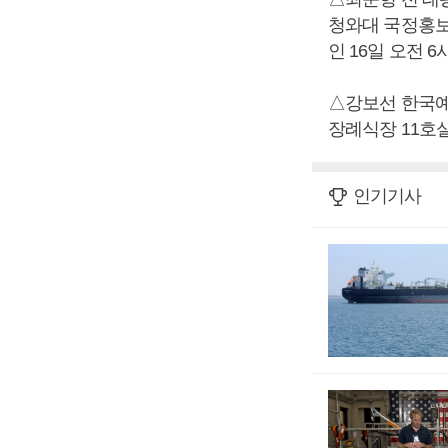
청와대 국정홍보비
인 16일 오전 6시,
△강보선 한국예
장례식장 11호실, 
인기기사