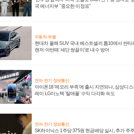
국 에너지부 "중요한 이정표"
자동차·부품
현대차 올해 SUV 국내 베스트셀러 톱10에서 싼타
랜저·아반떼 '세단 쌍끌이'로 내수 방어
전자·전기·정보통신
아이폰18 '메모리 부족'에 출시 지연되나, 삼성디
레이 LG이노텍 '탈애플' 수익 다각화 속도
전자·전기·정보통신
SK하이닉스 1주당 375원 현금배당 실시, 추가 주