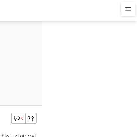
0
친상, 김재윤(전