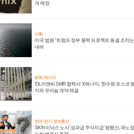
개 예정
사회
미국 법원 "트럼프 정부 풍력 프로젝트 동결 조치는 
내려
화학·에너지
'DL이앤씨 SMR 협력사' X에너지, '한수원 포스코
지와 우라늄 계약 체결
전자·전기·정보통신
SK하이닉스 노사 '성과급 주식지급' 평행선, 곽노정 