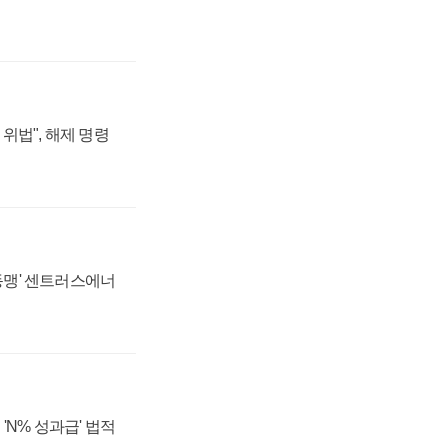
위법", 해제 명령
 동맹' 센트러스에너
'N% 성과급' 법적