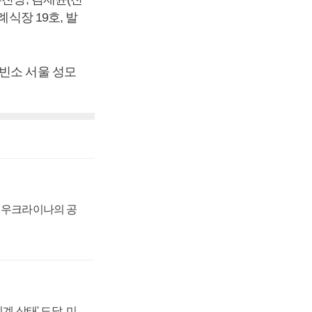
식장 19호, 발
 빈소 서울 성모
, 우크라이나의 공
계 상태' 도달, 미