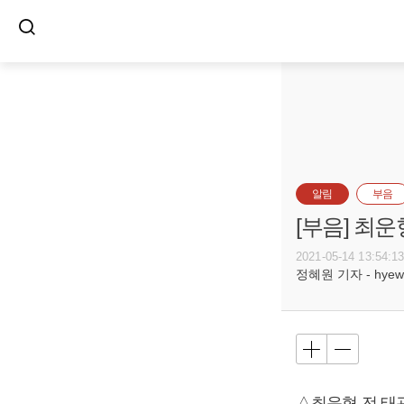
알림
부음
[부음] 최운
2021-05-14 13:54:1
정혜원 기자 - hyewon
△최운형 전 태광