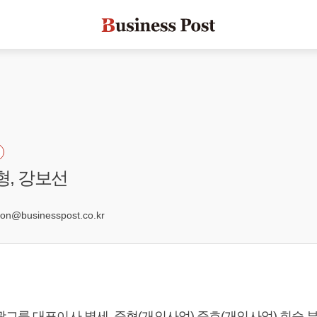
형, 강보선
3
@businesspost.co.kr
그룹 대표이사 별세, 준혁(개인사업) 준호(개인사업) 희승 부