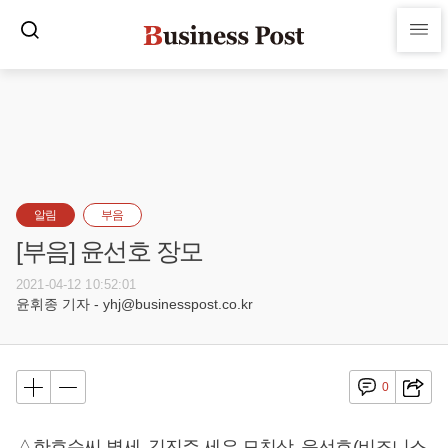
알림
부음
[부음] 윤선호 장모
2021-04-12 10:52:01
윤휘종 기자 - yhj@businesspost.co.kr
0
△한효순씨 별세, 김진주 세은 모친상, 윤선호(비즈니스