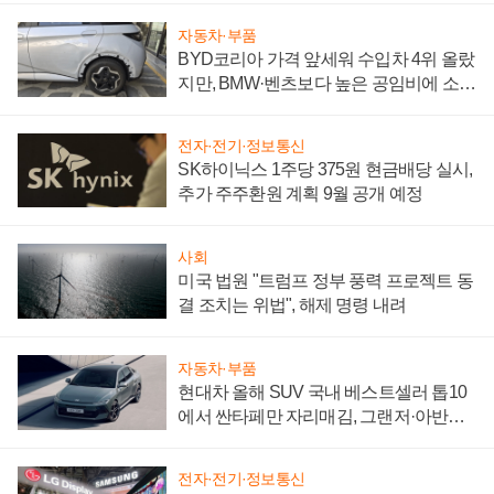
자동차·부품
BYD코리아 가격 앞세워 수입차 4위 올랐
지만, BMW·벤츠보다 높은 공임비에 소비
자 불만 폭발
전자·전기·정보통신
SK하이닉스 1주당 375원 현금배당 실시,
추가 주주환원 계획 9월 공개 예정
사회
미국 법원 "트럼프 정부 풍력 프로젝트 동
결 조치는 위법", 해제 명령 내려
자동차·부품
현대차 올해 SUV 국내 베스트셀러 톱10
에서 싼타페만 자리매김, 그랜저·아반떼
'세단 쌍끌이'로 내수 방어
전자·전기·정보통신