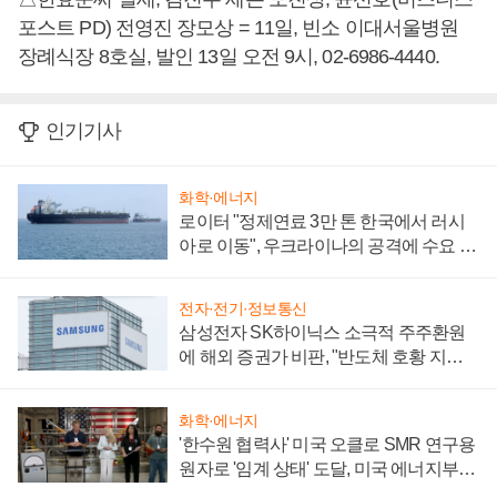
포스트 PD) 전영진 장모상 = 11일, 빈소 이대서울병원
장례식장 8호실, 발인 13일 오전 9시, 02-6986-4440.
인기기사
화학·에너지
로이터 "정제연료 3만 톤 한국에서 러시
아로 이동", 우크라이나의 공격에 수요 늘
어
전자·전기·정보통신
삼성전자 SK하이닉스 소극적 주주환원
에 해외 증권가 비판, "반도체 호황 지속
성 의문"
화학·에너지
'한수원 협력사' 미국 오클로 SMR 연구용
원자로 '임계 상태' 도달, 미국 에너지부
"중요한 이정표"