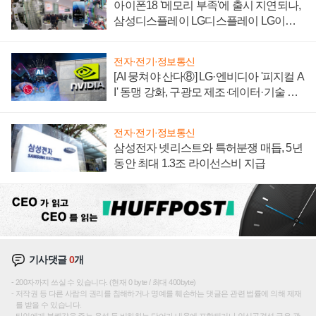
아이폰18 '메모리 부족'에 출시 지연되나,
삼성디스플레이 LG디스플레이 LG이노
텍 '탈애플' 수익 다각화 속도
전자·전기·정보통신
[AI 뭉쳐야 산다⑧] LG·엔비디아 '피지컬 A
I' 동맹 강화, 구광모 제조·데이터·기술 결
집해 종합 로보틱스 기업으로
전자·전기·정보통신
삼성전자 넷리스트와 특허분쟁 매듭, 5년
동안 최대 1.3조 라이선스비 지급
기사댓글
0
개
200자까지 쓰실 수 있습니다. (현재 0 byte / 최대 400byte)
저작권 등 다른 사람의 권리를 침해하거나 명예를 훼손하는 댓글은 관련 법률에 의해 제재
를 받을 수 있습니다.