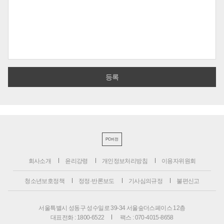
PC버전
회사소개
윤리강령
개인정보처리방침
이용자위원회
청소년보호정책
정정·반론보도
기사심의규정
불편신고
서울특별시 성동구 성수일로 39-34 서울숲더스페이스 12층
대표전화 : 1800-6522
팩스 : 070-4015-8658