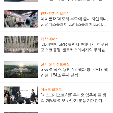
'세단 쌍끌이'로 내수 방어
전자·전기·정보통신
아이폰18 '메모리 부족'에 출시 지연되나,
삼성디스플레이 LG디스플레이 LG이노
텍 '탈애플' 수익 다각화 속도
화학·에너지
'DL이앤씨 SMR 협력사' X에너지, '한수원
포스코 동맹' 센트러스에너지와 우라늄
계약 체결
전자·전기·정보통신
SK하이닉스, 용인 'Y2' 팹과 청주 'M17' 팹
건설에 54조 투자 결정
데스크 리포트
[데스크리포트 8월] 무더운 입추에 든 생
각, 제약바이오 하반기 훈풍 기대한다