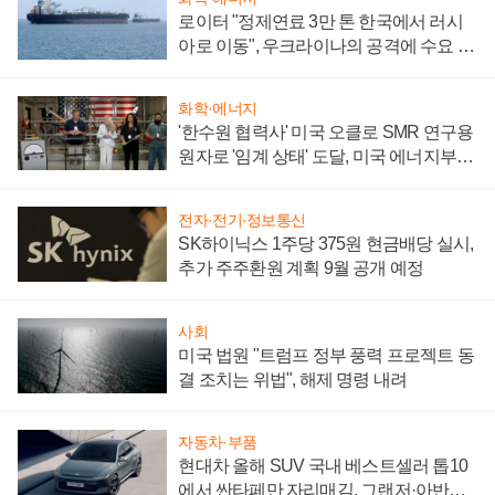
로이터 "정제연료 3만 톤 한국에서 러시
아로 이동", 우크라이나의 공격에 수요 늘
어
화학·에너지
'한수원 협력사' 미국 오클로 SMR 연구용
원자로 '임계 상태' 도달, 미국 에너지부
"중요한 이정표"
전자·전기·정보통신
SK하이닉스 1주당 375원 현금배당 실시,
추가 주주환원 계획 9월 공개 예정
사회
미국 법원 "트럼프 정부 풍력 프로젝트 동
결 조치는 위법", 해제 명령 내려
자동차·부품
현대차 올해 SUV 국내 베스트셀러 톱10
에서 싼타페만 자리매김, 그랜저·아반떼