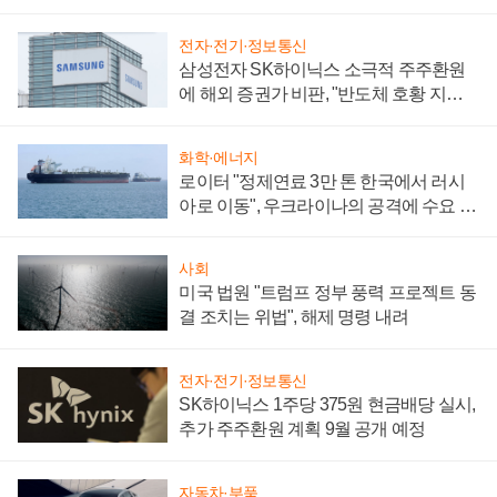
전자·전기·정보통신
삼성전자 SK하이닉스 소극적 주주환원
에 해외 증권가 비판, "반도체 호황 지속
성 의문"
화학·에너지
로이터 "정제연료 3만 톤 한국에서 러시
아로 이동", 우크라이나의 공격에 수요 늘
어
사회
미국 법원 "트럼프 정부 풍력 프로젝트 동
결 조치는 위법", 해제 명령 내려
전자·전기·정보통신
SK하이닉스 1주당 375원 현금배당 실시,
추가 주주환원 계획 9월 공개 예정
자동차·부품