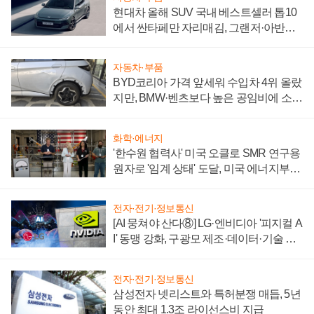
현대차 올해 SUV 국내 베스트셀러 톱10
에서 싼타페만 자리매김, 그랜저·아반떼
'세단 쌍끌이'로 내수 방어
자동차·부품
BYD코리아 가격 앞세워 수입차 4위 올랐
지만, BMW·벤츠보다 높은 공임비에 소비
자 불만 폭발
화학·에너지
'한수원 협력사' 미국 오클로 SMR 연구용
원자로 '임계 상태' 도달, 미국 에너지부
"중요한 이정표"
전자·전기·정보통신
[AI 뭉쳐야 산다⑧] LG·엔비디아 '피지컬 A
I' 동맹 강화, 구광모 제조·데이터·기술 결
집해 종합 로보틱스 기업으로
전자·전기·정보통신
삼성전자 넷리스트와 특허분쟁 매듭, 5년
동안 최대 1.3조 라이선스비 지급