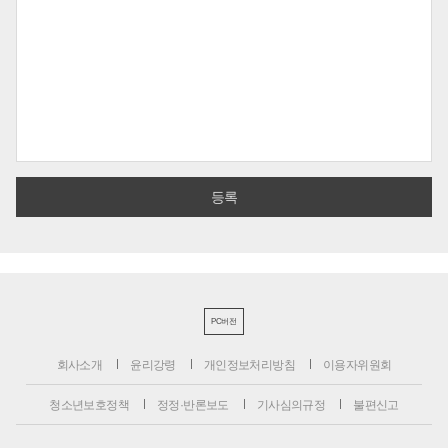
PC버전
회사소개
윤리강령
개인정보처리방침
이용자위원회
청소년보호정책
정정·반론보도
기사심의규정
불편신고