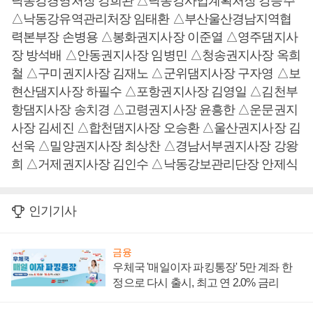
낙동강경영처장 강희완 △낙동강사업계획처장 강승주
△낙동강유역관리처장 임태환 △부산울산경남지역협
력본부장 손병용 △봉화권지사장 이준열 △영주댐지사
장 방석배 △안동권지사장 임병민 △청송권지사장 옥희
철 △구미권지사장 김재노 △군위댐지사장 구자영 △보
현산댐지사장 하필수 △포항권지사장 김영일 △김천부
항댐지사장 송치경 △고령권지사장 윤흥한 △운문권지
사장 김세진 △합천댐지사장 오승환 △울산권지사장 김
선욱 △밀양권지사장 최상찬 △경남서부권지사장 강왕
희 △거제권지사장 김인수 △낙동강보관리단장 안제식
인기기사
금융
우체국 '매일이자 파킹통장' 5만 계좌 한
정으로 다시 출시, 최고 연 2.0% 금리