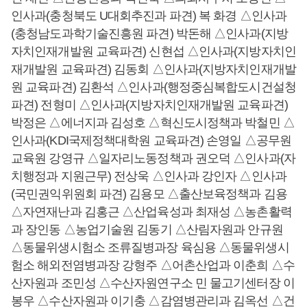
인사과(충청북도 U대회추진과 파견) 복 화경 △인사과
(충청남도과학기술진흥원 파견) 박돈해 △인사과(지방
자치인재개발원 교육파견) 신현섭 △인사과(지방자치인
재개발원 교육파견) 김동회 △인사과(지방자치인재개발
원 교육파견) 김환석 △인사과(행정중심복합도시건설청
파견) 전형미 △인사과(지방자치인재개발원 교육파견)
박정은 △에너지과 김성호 △혁신도시정책과 박철민 △
인사과(KDI국제정책대학원 교육파견) 손영일 △공무원
교육원 강영규 △일자리노동정책과 권오덕 △인사과(자
치행정과 지원근무) 전상욱 △인사과 강인자 △인사과
(국민권익위원회 파견) 김용모 △출산보육정책과 김용
△자연재난과 김홍근 △산업육성과 최재성 △농촌활력
과 장인동 △농업기술원 김동기 △산림자원과 안규원
△동물위생시험소 조류질병과장 육심용 △동물위생시
험소 해외전염병과장 강형주 △어촌산업과 이춘희 △수
산자원과 조민성 △수산자원연구소 민 물고기센터장 이
봉우 △수산자원과 이기충 △감염병관리과 김옥선 △건