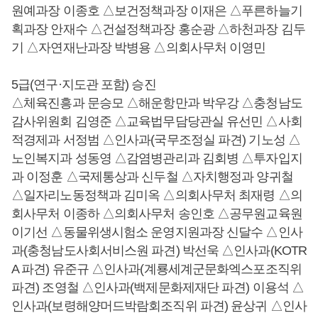
원예과장 이종호 △보건정책과장 이재은 △푸른하늘기
획과장 안재수 △건설정책과장 홍순광 △하천과장 김두
기 △자연재난과장 박병용 △의회사무처 이영민
5급(연구·지도관 포함) 승진
△체육진흥과 문승모 △해운항만과 박우강 △충청남도
감사위원회 김영준 △교육법무담당관실 유선민 △사회
적경제과 서정범 △인사과(국무조정실 파견) 기노성 △
노인복지과 성동영 △감염병관리과 김회병 △투자입지
과 이정훈 △국제통상과 신두철 △자치행정과 양귀철
△일자리노동정책과 김미옥 △의회사무처 최재령 △의
회사무처 이종하 △의회사무처 송인호 △공무원교육원
이기선 △동물위생시험소 운영지원과장 신달수 △인사
과(충청남도사회서비스원 파견) 박선욱 △인사과(KOTR
A 파견) 유준규 △인사과(계룡세계군문화엑스포조직위
파견) 조영철 △인사과(백제문화제재단 파견) 이용석 △
인사과(보령해양머드박람회조직위 파견) 윤상귀 △인사