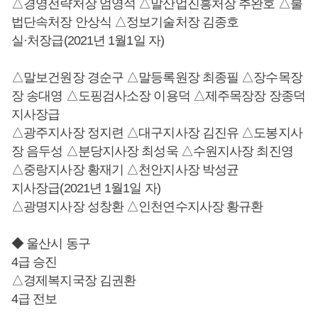
△경영전략처장 엄영석 △말산업진흥처장 추완호 △불
법단속처장 안상식 △정보기술처장 김종호
실·처장급(2021년 1월1일 자)
△말보건원장 경순구 △말등록원장 최종필 △장수목장
장 송대영 △도핑검사소장 이용덕 △제주목장장 장종덕
지사장급
△광주지사장 정지련 △대구지사장 김진유 △도봉지사
장 음두성 △분당지사장 최성욱 △수원지사장 최진영
△중랑지사장 황재기 △천안지사장 박성균
지사장급(2021년 1월1일 자)
△광명지사장 성창환 △인천연수지사장 황규환
◆ 울산시 동구
4급 승진
△경제복지국장 김권환
4급 전보