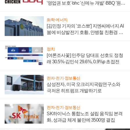
'영업권 보호'·bhc '신메뉴 개발'·BBQ '원가
부담'
화학·에너지
[김민정 기자의 '코스뽀'] 지엔씨에너지 AI
붐에 비상발전기 호황, 안병철 친환경 에
너지 발전전문기업 향한다
정치
[여론조사꽃] 민주당 당대표 선호도 정청
래 30.5%·김민석 29.6%, 0.9%p 초접전
전자·전기·정보통신
삼성전자, 미국 오크리지국립연구소와
극저온 히트펌프 개발하기로
전자·전기·정보통신
SK하이닉스 통합노조 설립 움직임 본격
화, 성과급 체계 불만에 3500명 결집