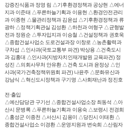
강증진식품과 정영 림 △기후환경정책과 공상현 △에너
지과 이준태 △푸른하늘기획과 이용현 △환경안전관리
과 이종현 △물관리정책과 김윤섭 △기후환경정책과 류
광하 △정책기획관실 김성환 △하천과 여형구 △균형발
전과 정원순 △투자입지과 이승철 △건설정책과 권호욱
△종합건설사업소 도로건설과장 이창로 △농촌활력과
구차섭 △인사과(국토교통부 파견) 박상용 △건축도시
과 김홍대 △인사과(지방자치인재개발원 교육파견) 정
성진 △의회사무처 안유환 △건축 도시과 윤정상 △인
사과(국가건축정책위원회 파견) 나윤주 △문화유산과
강남식 △혁신도시정책과 구기명 △사회재난과 정진호
전·출입
△예산담당관 구기선 △종합건설사업소장 최동석 △아
산시 문병록 △푸른하늘기획과 이용숙 △보령시 전경희
△홍성군 이종천 △서산시 김용미 △당진시 이태환 △
종합건설사업소 이경환 △운영지원과 변숙희 △산림자