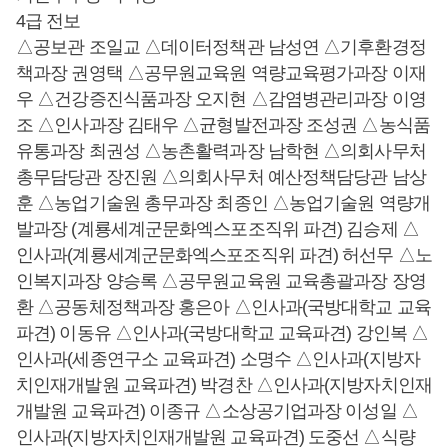
4급 전보
△공보관 조일교 △데이터정책관 남성연 △기후환경정
책과장 권영택 △공무원교육원 역량교육평가과장 이재
우 △건강증진식품과장 오지현 △감염병관리과장 이영
조 △인사과장 김태우 △균형발전과장 조성권 △농식품
유통과장 최권성 △농촌활력과장 남학현 △의회사무처
총무담당관 장진원 △의회사무처 예산정책담당관 남상
훈 △농업기술원 총무과장 최종인 △농업기술원 역량개
발과장 (계룡세계군문화엑스포조직위 파견) 김승제 △
인사과(계룡세계군문화엑스포조직위 파견) 허선무 △노
인복지과장 양승록 △공무원교육원 교육총괄과장 장영
환 △공동체정책과장 홍은아 △인사과(국방대학교 교육
파견) 이동유 △인사과(국방대학교 교육파견) 강인복 △
인사과(세종연구소 교육파견) 소명수 △인사과(지방자
치인재개발원 교육파견) 박경찬 △인사과(지방자치인재
개발원 교육파견) 이종규 △소상공기업과장 이성일 △
인사과(지방자치인재개발원 교육파견) 도중선 △식량