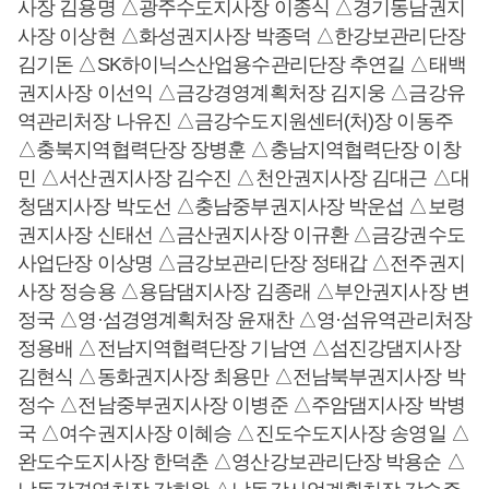
사장 김용명 △광주수도지사장 이종식 △경기동남권지
사장 이상현 △화성권지사장 박종덕 △한강보관리단장
김기돈 △SK하이닉스산업용수관리단장 추연길 △태백
권지사장 이선익 △금강경영계획처장 김지웅 △금강유
역관리처장 나유진 △금강수도지원센터(처)장 이동주
△충북지역협력단장 장병훈 △충남지역협력단장 이창
민 △서산권지사장 김수진 △천안권지사장 김대근 △대
청댐지사장 박도선 △충남중부권지사장 박운섭 △보령
권지사장 신태선 △금산권지사장 이규환 △금강권수도
사업단장 이상명 △금강보관리단장 정태갑 △전주권지
사장 정승용 △용담댐지사장 김종래 △부안권지사장 변
정국 △영·섬경영계획처장 윤재찬 △영·섬유역관리처장
정용배 △전남지역협력단장 기남연 △섬진강댐지사장
김현식 △동화권지사장 최용만 △전남북부권지사장 박
정수 △전남중부권지사장 이병준 △주암댐지사장 박병
국 △여수권지사장 이혜승 △진도수도지사장 송영일 △
완도수도지사장 한덕춘 △영산강보관리단장 박용순 △