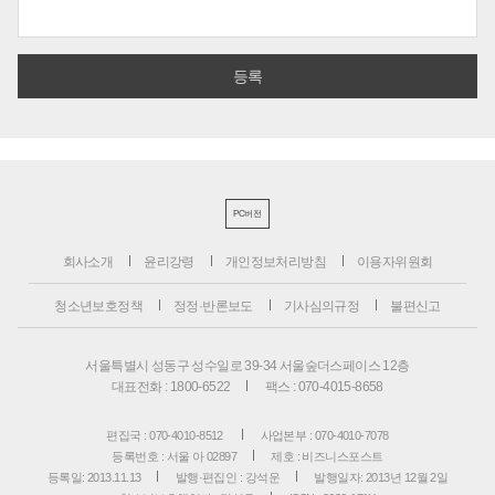
PC버전
회사소개
윤리강령
개인정보처리방침
이용자위원회
청소년보호정책
정정·반론보도
기사심의규정
불편신고
서울특별시 성동구 성수일로 39-34 서울숲더스페이스 12층
대표전화 : 1800-6522
팩스 : 070-4015-8658
편집국 : 070-4010-8512
사업본부 : 070-4010-7078
등록번호 : 서울 아 02897
제호 : 비즈니스포스트
등록일: 2013.11.13
발행·편집인 : 강석운
발행일자: 2013년 12월 2일