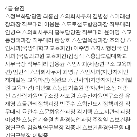
4급 승진
△정보화담당관 최홍찬 △의회사무처 길병성 △미래성
장과장 직무대리 이용문 △도로철도항공과장 직무대리
안병수 △의회사무처 홍보담당관 직무대리 윤여명 △교
통정책과장 직무대리 한상호 △산업육성과장 조의상 △
인사과(국방대학교 교육파견) 이주영 △자치행정국 인
사과 (국립외교원 교육파견)김성식 △충남도립대학교
사무국장 직무대리 임용균 △인사과(세종연구소 교육파
견) 임민식 △의회사무처 최명규 △인사과(지방자치인
재개발원 교육파견) 심완보 △인사과(지방자치인재개발
원 교육파견) 이만호 △농업기술원 종자관리소장 이종
신 △산림자원연구소장 서도원 △수산자원연구소장 유
재영 △물관리정책과장 빈준수 △혁신도시정책과장 직
무대리 육안수 △문화유산과장 김기택 △토지관리과장
이성찬 △농업기술원 친환경농업과장 주정일 △보건환
경연구원 감염병연구부장 김종대 △보건환경연구원 대
기연구부장 이택중