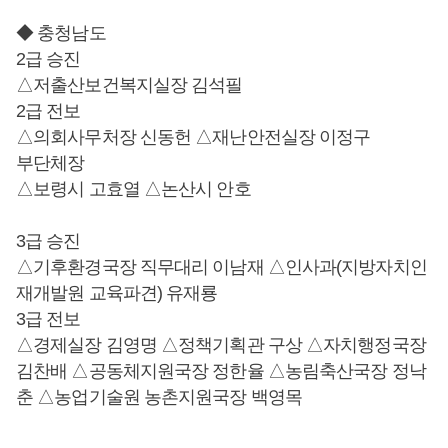
◆ 충청남도
2급 승진
△저출산보건복지실장 김석필
2급 전보
△의회사무처장 신동헌 △재난안전실장 이정구
부단체장
△보령시 고효열 △논산시 안호
3급 승진
△기후환경국장 직무대리 이남재 △인사과(지방자치인
재개발원 교육파견) 유재룡
3급 전보
△경제실장 김영명 △정책기획관 구상 △자치행정국장
김찬배 △공동체지원국장 정한율 △농림축산국장 정낙
춘 △농업기술원 농촌지원국장 백영목