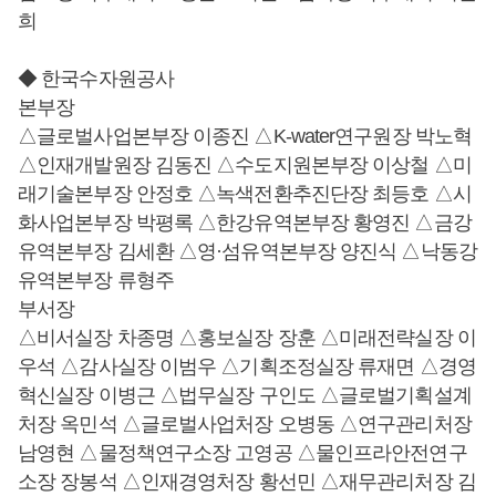
희
◆ 한국수자원공사
본부장
△글로벌사업본부장 이종진 △K-water연구원장 박노혁
△인재개발원장 김동진 △수도지원본부장 이상철 △미
래기술본부장 안정호 △녹색전환추진단장 최등호 △시
화사업본부장 박평록 △한강유역본부장 황영진 △금강
유역본부장 김세환 △영·섬유역본부장 양진식 △낙동강
유역본부장 류형주
부서장
△비서실장 차종명 △홍보실장 장훈 △미래전략실장 이
우석 △감사실장 이범우 △기획조정실장 류재면 △경영
혁신실장 이병근 △법무실장 구인도 △글로벌기획설계
처장 옥민석 △글로벌사업처장 오병동 △연구관리처장
남영현 △물정책연구소장 고영공 △물인프라안전연구
소장 장봉석 △인재경영처장 황선민 △재무관리처장 김