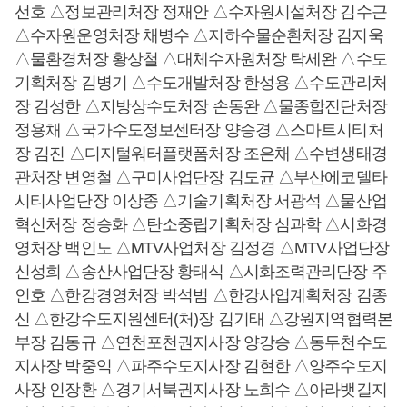
선호 △정보관리처장 정재안 △수자원시설처장 김수근
△수자원운영처장 채병수 △지하수물순환처장 김지욱
△물환경처장 황상철 △대체수자원처장 탁세완 △수도
기획처장 김병기 △수도개발처장 한성용 △수도관리처
장 김성한 △지방상수도처장 손동완 △물종합진단처장
정용채 △국가수도정보센터장 양승경 △스마트시티처
장 김진 △디지털워터플랫폼처장 조은채 △수변생태경
관처장 변영철 △구미사업단장 김도균 △부산에코델타
시티사업단장 이상종 △기술기획처장 서광석 △물산업
혁신처장 정승화 △탄소중립기획처장 심과학 △시화경
영처장 백인노 △MTV사업처장 김정경 △MTV사업단장
신성희 △송산사업단장 황태식 △시화조력관리단장 주
인호 △한강경영처장 박석범 △한강사업계획처장 김종
신 △한강수도지원센터(처)장 김기태 △강원지역협력본
부장 김동규 △연천포천권지사장 양강승 △동두천수도
지사장 박중익 △파주수도지사장 김현한 △양주수도지
사장 인장환 △경기서북권지사장 노희수 △아라뱃길지