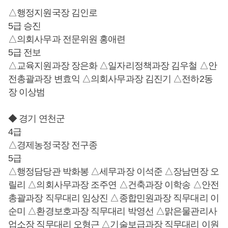
△행정지원국장 김인로
5급 승진
△의회사무과 전문위원 홍애련
5급 전보
△교육지원과장 장은화 △일자리정책과장 김우철 △안
전총괄과장 변효익 △의회사무과장 김진기 △전하2동
장 이상범
◆ 경기 연천군
4급
△경제농정국장 전구종
5급
△행정담당관 박화봉 △세무과장 이석준 △장남면장 오
릴리 △의회사무과장 조주연 △건축과장 이학송 △안전
총괄과장 직무대리 임상진 △종합민원과장 직무대리 이
순미 △환경보호과장 직무대리 박영선 △맑은물관리사
업소장 직무대리 오형근 △기술보급과장 직무대리 이원