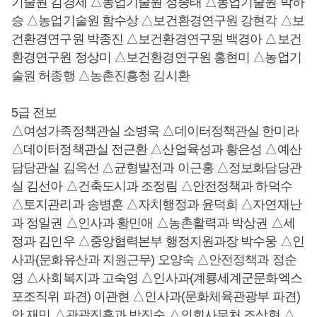
기술원 김경제 △농업기술원 정종태 △농업기술원 박하
승 △농업기술원 함수상 △보건환경연구원 강현각 △보
건환경연구원 박종진 △보건환경연구원 백경아 △보건
환경연구원 정상미 △보건환경연구원 홍현미 △농업기
술원 허종행 △농촌진흥청 김시환
5급 전보
△여성가족정책관실 소병욱 △데이터정책관실 한미라
△데이터정책관실 전근환 △산업육성과 황은성 △예산
담당관실 김옥선 △균형발전과 이근홍 △정보화담당관
실 김선아 △건축도시과 조정림 △안전정책과 하덕수
△토지관리과 송병훈 △자치행정과 윤덕희 △자연재난
과 정일권 △인사과 황민애 △농촌활력과 박상권 △세
정과 김인우 △중앙협력본부 행정지원과장 박수웅 △인
사과(문화유산과 지원근무) 오양숙 △안전정책과 정순
영 △사회복지과 고숙영 △인사과(계룡세계군문화엑스
포조직위 파견) 이관현 △인사과(문화체육관광부 파견)
안 재민 △관광진흥과 박진숙 △의회사무처 조상현 △