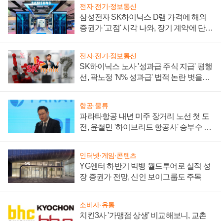
전자·전기·정보통신
삼성전자 SK하이닉스 D램 가격에 해외
증권가 '고점' 시각 나와, 장기 계약에 단점
부각
전자·전기·정보통신
SK하이닉스 노사 '성과급 주식 지급' 평행
선, 곽노정 'N% 성과급' 법적 논란 벗을지
주목
항공·물류
파라타항공 내년 미주 장거리 노선 첫 도
전, 윤철민 '하이브리드 항공사' 승부수 통
할까
인터넷·게임·콘텐츠
YG엔터 하반기 빅뱅 월드투어로 실적 성
장 증권가 전망, 신인 보이그룹도 주목
소비자·유통
치킨3사 '가맹점 상생' 비교해보니, 교촌