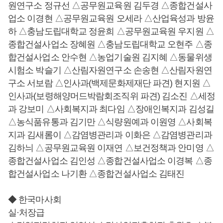
원연구소 정규선 △공무원교육원 김두경 △종합건설사
업소 이경현 △공무원교육원 오세라 △산업육성과 방윤
하 △충남도립대학교 정윤희 △공무원교육원 우지원 △
종합건설사업소 장혜원 △충남도립대학교 오현주 △종
합건설사업소 안수현 △농업기술원 김지혜 △동물위생
시험소 박슬기 △산림자원연구소 손송현 △산림자원연
구소 서보람 △인사과(백제문화제재단 파견) 현지원 △
인사과(보령해양머드박람회조직위 파견) 김소진 △세정
과 강보미 △사회복지과 최다임 △장애인복지과 김성길
△농식품유통과 김기만 △식량원예과 이원영 △사회복
지과 김새롬이 △감염병관리과 이화은 △감염병관리과
김하늬 △공무원교육원 이재연 △보건정책과 안미영 △
종합건설사업소 김인성 △종합건설사업소 이경복 △종
합건설사업소 나기환 △종합건설사업소 김태진
◆ 한국마사회
실·처장급