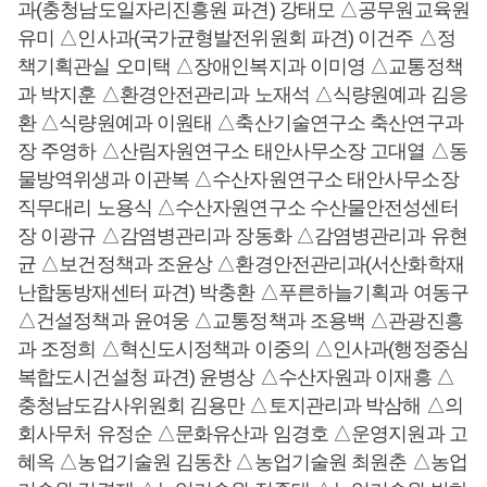
과(충청남도일자리진흥원 파견) 강태모 △공무원교육원
유미 △인사과(국가균형발전위원회 파견) 이건주 △정
책기획관실 오미택 △장애인복지과 이미영 △교통정책
과 박지훈 △환경안전관리과 노재석 △식량원예과 김응
환 △식량원예과 이원태 △축산기술연구소 축산연구과
장 주영하 △산림자원연구소 태안사무소장 고대열 △동
물방역위생과 이관복 △수산자원연구소 태안사무소장
직무대리 노용식 △수산자원연구소 수산물안전성센터
장 이광규 △감염병관리과 장동화 △감염병관리과 유현
균 △보건정책과 조윤상 △환경안전관리과(서산화학재
난합동방재센터 파견) 박충환 △푸른하늘기획과 여동구
△건설정책과 윤여웅 △교통정책과 조용백 △관광진흥
과 조정희 △혁신도시정책과 이중의 △인사과(행정중심
복합도시건설청 파견) 윤병상 △수산자원과 이재흥 △
충청남도감사위원회 김용만 △토지관리과 박삼해 △의
회사무처 유정순 △문화유산과 임경호 △운영지원과 고
혜옥 △농업기술원 김동찬 △농업기술원 최원춘 △농업