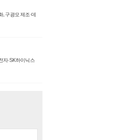
강화, 구광모 제조·데
성전자·SK하이닉스