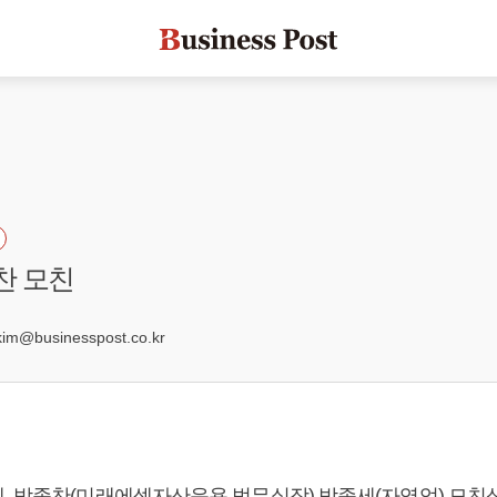
찬 모친
9
@businesspost.co.kr
, 박종찬(미래에셋자산운용 법무실장) 박종세(자영업) 모친상