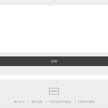
PC버전
회사소개
윤리강령
개인정보처리방침
이용자위원회