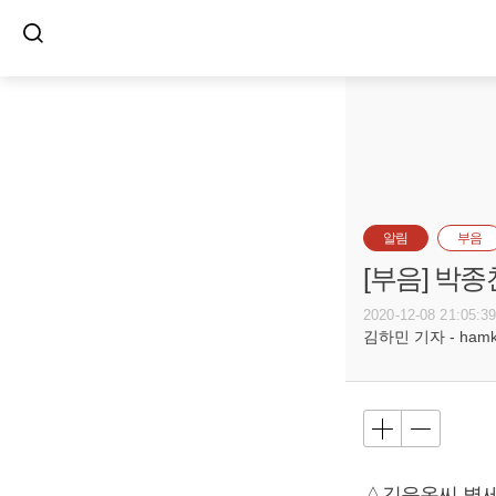
알림
부음
[부음] 박종
2020-12-08 21:05:3
김하민 기자 - hamkim
△김윤옥씨 별세