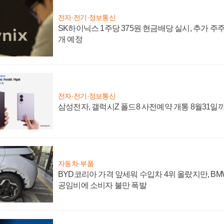
전자·전기·정보통신
SK하이닉스 1주당 375원 현금배당 실시, 추가 주
개 예정
전자·전기·정보통신
삼성전자, 갤럭시Z 폴드8 사전예약 개통 8월31일
자동차·부품
BYD코리아 가격 앞세워 수입차 4위 올랐지만, B
공임비에 소비자 불만 폭발