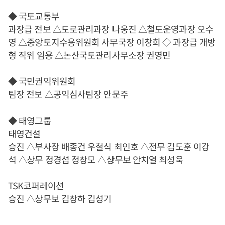
◆ 국토교통부
과장급 전보 △도로관리과장 나웅진 △철도운영과장 오수
영 △중앙토지수용위원회 사무국장 이창희 ◇ 과장급 개방
형 직위 임용 △논산국토관리사무소장 권영민
◆ 국민권익위원회
팀장 전보 △공익심사팀장 안문주
◆ 태영그룹
태영건설
승진 △부사장 배종건 우철식 최인호 △전무 김도훈 이강
석 △상무 정경섭 정창모 △상무보 안치열 최성욱
TSK코퍼레이션
승진 △상무보 김창하 김성기