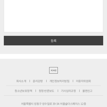
PC버전
회사소개
윤리강령
개인정보처리방침
이용자위원회
청소년보호정책
정정·반론보도
기사심의규정
불편신고
서울특별시 성동구 성수일로 39-34 서울숲더스페이스 12층