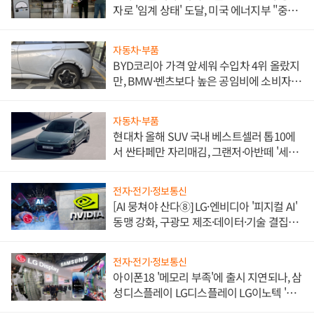
자로 '임계 상태' 도달, 미국 에너지부 "중요
한 이정표"
자동차·부품
BYD코리아 가격 앞세워 수입차 4위 올랐지
만, BMW·벤츠보다 높은 공임비에 소비자
불만 폭발
자동차·부품
현대차 올해 SUV 국내 베스트셀러 톱10에
서 싼타페만 자리매김, 그랜저·아반떼 '세단
쌍끌이'로 내수 방어
전자·전기·정보통신
[AI 뭉쳐야 산다⑧] LG·엔비디아 '피지컬 AI'
동맹 강화, 구광모 제조·데이터·기술 결집
해 종합 로보틱스 기업으로
전자·전기·정보통신
아이폰18 '메모리 부족'에 출시 지연되나, 삼
성디스플레이 LG디스플레이 LG이노텍 '탈
애플' 수익 다각화 속도