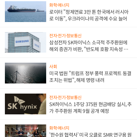
화학·에너지
로이터 "정제연료 3만 톤 한국에서 러시아
로 이동", 우크라이나의 공격에 수요 늘어
전자·전기·정보통신
삼성전자 SK하이닉스 소극적 주주환원에
해외 증권가 비판, "반도체 호황 지속성 의
문"
사회
미국 법원 "트럼프 정부 풍력 프로젝트 동결
조치는 위법", 해제 명령 내려
전자·전기·정보통신
SK하이닉스 1주당 375원 현금배당 실시, 추
가 주주환원 계획 9월 공개 예정
화학·에너지
'한수원 협력사' 미국 오클로 SMR 연구용 원